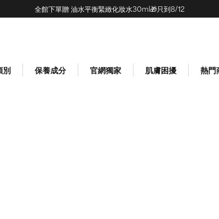
全館下單贈 油水平衡緊緻化妝水30ml🎁只到8/12
類別
保養成分
官網獨家
肌膚困擾
熱門