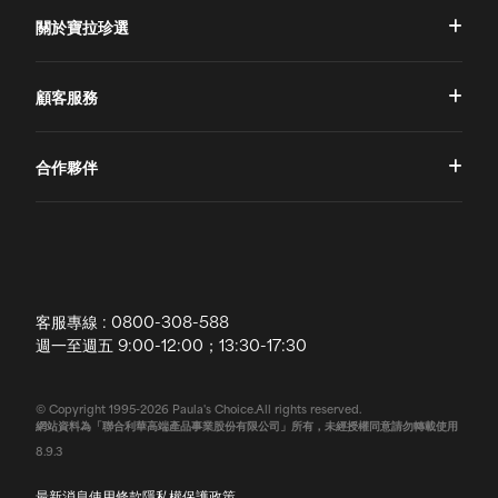
關於寶拉珍選
品牌理念
顧客服務
品牌故事
一對一肌膚諮詢
合作夥伴
專業國際團隊
訂單查詢
授權通路
獨家五大禮遇
訂購須知
全球寶拉
配送說明
客服專線 : 0800-308-588
退換貨政策
週一至週五 9:00-12:00；13:30-17:30
常見問題
© Copyright 1995-2026 Paula's Choice.All rights reserved.
網站資料為「聯合利華高端產品事業股份有限公司」所有，未經授權同意請勿轉載使用
聯絡我們
8.9.3
最新消息
使用條款
隱私權保護政策