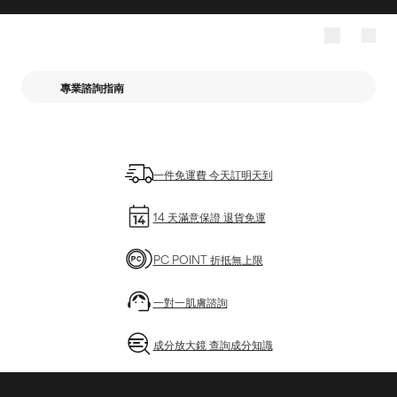
專業諮詢指南
一件免運費 今天訂明天到
14 天滿意保證 退貨免運
PC POINT 折抵無上限
一對一肌膚諮詢
成分放大鏡 查詢成分知識