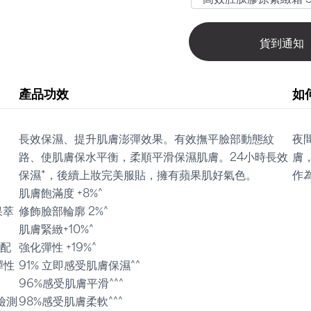
貨到通知
產品功效
如
長效保濕、提升肌膚澎彈效果。有效撫平臉部動態紋
夜
路、使肌膚保水平衡，柔順平滑保濕肌膚。24小時長效
膚
保濕*，後續上妝完美服貼，擁有蘋果肌好氣色。
作
肌膚飽滿度 +8%^
果萃
修飾臉部輪廓 2%^
肌膚緊緻+10%^
配
強化彈性 +19%^
彈性
91% 立即感受肌膚保濕^^
96%感受肌膚平滑^^^
檢測
98%感受肌膚柔軟^^^