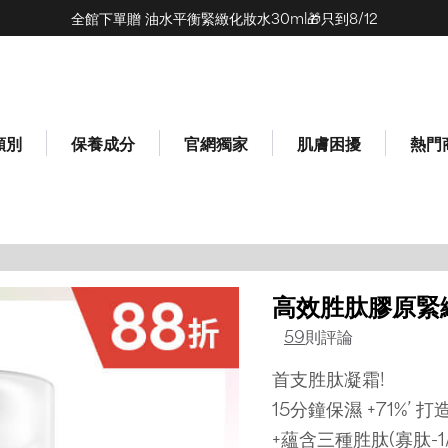
全館下單贈 油水平衡緊緻化妝水30ml🎁只到8/12
類別
保養成分
官網獨家
肌膚困擾
熱門
高效胜肽膠原緊
59
則評論
首支胜肽凝霜!
15分鐘保濕 +71%’ 
+蘊含三種胜肽(寡肽-