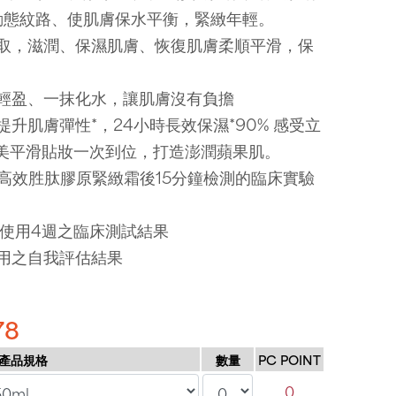
動態紋路、使肌膚保水平衡，緊緻年輕。
萃取，滋潤、保濕肌膚、恢復肌膚柔順平滑，保
地輕盈、一抹化水，讓肌膚沒有負擔
升肌膚彈性*，24小時長效保濕*90% 感受立
、完美平滑貼妝一次到位，打造澎潤蘋果肌。
用高效胜肽膠原緊緻霜後15分鐘檢測的臨床實驗
續使用4週之臨床測試結果
使用之自我評估結果
78
產品規格
數量
PC POINT
0