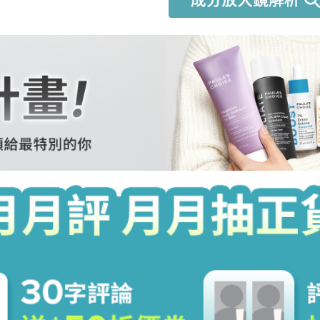
？
生，可以讓玻尿酸分子變小，更
尿酸與角鯊烷有助於滋潤、修護
搭配使用效果會更好嗎？
強聯手，全方面抗老化。​高效
一抹化水，長效保濕。​兩款疊
抗老化。​
輕盈，油性肌膚也能水嫩無負擔。