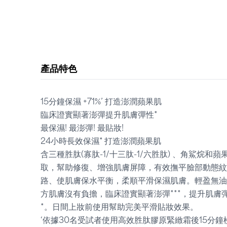
產品特色
15分鐘保濕 +71%’ 打造澎潤蘋果肌
臨床證實顯著澎彈提升肌膚彈性*
最保濕! 最澎彈! 最貼妝!
24小時長效保濕* 打造澎潤蘋果肌
含三種胜肽(寡肽-1/十三肽-1/六胜肽) 、角鯊烷和蘋
取，幫助修復、增強肌膚屏障，有效撫平臉部動態紋
路、使肌膚保水平衡，柔順平滑保濕肌膚。輕盈無油
方肌膚沒有負擔，臨床證實顯著澎彈***，提升肌膚
*。日間上妝前使用幫助完美平滑貼妝效果。
‘依據30名受試者使用高效胜肽膠原緊緻霜後15分鐘