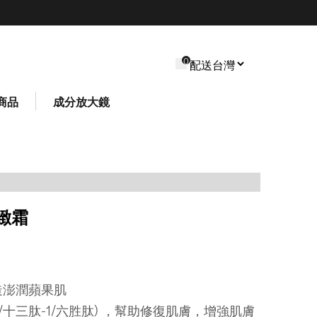
0
商品
成分放大鏡
緻霜
打造澎潤蘋果肌
1/十三肽-1/六胜肽) ，幫助修復肌膚，增強肌膚