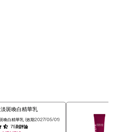
酸淡斑喚白精華乳
喚白精華乳 (效期2027/05/01)
75則評論