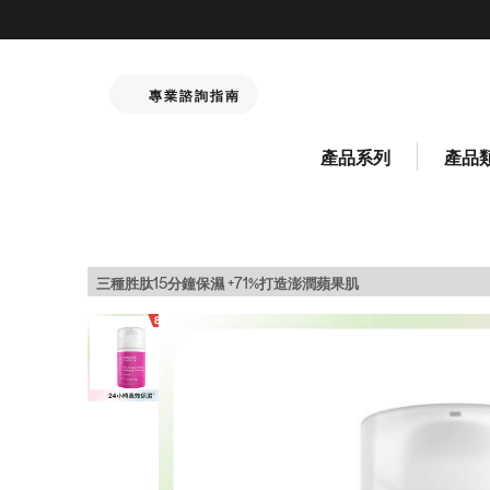
專業諮詢指南
產品系列
產品
三種胜肽15分鐘保濕 +71%打造澎潤蘋果肌