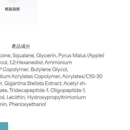
產品成分
one, Squalane, Glycerin, Pyrus Malus (Apple)
lycol, 1,2-Hexanediol, Ammonium
P Copolymer, Butylene Glycol,
ium Acrylates Copolymer, Acrylates/C10-30
 Gigartina Stellata Extract, Acetyl sh-
e, Tridecapeptide-1, Oligopeptide-1,
ol, Lecithin, Hydroxypropyltrimonium
min, Phenoxyethanol