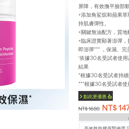
屏障，有效撫平臉部
+添加角鯊烷和蘋果
持肌膚彈性。
+關鍵無油配方，質
+臨床證實顯著澎彈，提
即澎彈*** ，保濕
‘依據30名受試者使
結果
*根據30名受試者持
***根據30名受試者
點此更優惠
NT$ 14
NT$ 1680