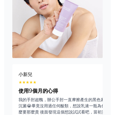
小新兒
★
★
★
★
★
使用9個月的心得
我的手肘超醜，辦公手肘一直摩擦產生的黑色素
沉澱😭畢竟沒用過任何酸類，想說乳液一瓶為什
麼要那麼貴 後面發現這個想說試試看吧，當初買