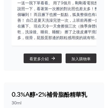
一送一我下單看看。 用了9個月，剛剛看電視想
說照一下，看著第一次擦的對比照也差太多！整
個嚇到！ 而且腋下也擦一點點，狐臭整個也有改
善！ 自己是夏天洗澡完塗一次，上班前再擦一點
在腋下。 現在天冷一天會擦個三次（換季身體很
乾，洗澡後、睡前、睡醒） 擦了之後皮膚平滑許
多，很滑，屁股蛋那邊的顆粒感用摸的就有明顯
的體感！ 總之很推！
看更多介紹
加入購物車
0.3%A醇+2%補骨脂酚精華乳
30ml