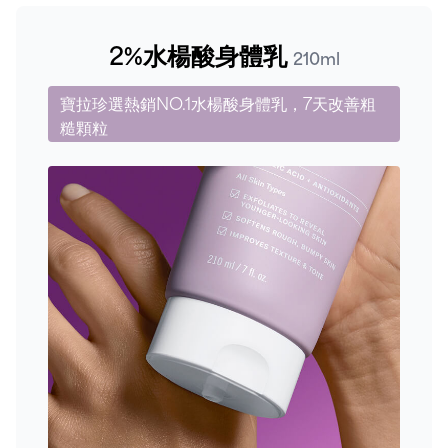
2%水楊酸身體乳
210ml
寶拉珍選熱銷NO.1水楊酸身體乳，7天改善粗
糙顆粒