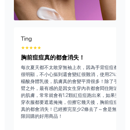
Ting
★
★
★
★
★
胸前痘痘真的都會消失！
每次夏天都不太敢穿無袖上衣，因為手背痘痘都
很明顯，不小心摳到還會變紅很難消，使用2%水
楊酸身體乳後，肌膚真的會變平滑很多！除了手
臂之外，最有感的是因女生穿內衣都會悶住附近
的肌膚，常常就會有1.2顆紅痘痘跑出來，如果要
穿衣服都要遮遮掩掩，但擦它幾天後，胸前痘痘
真的都會消失！已經擦完至少2條去了～會是無
限回購的好用商品！