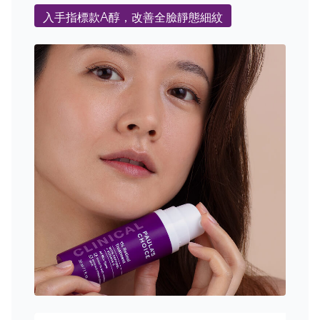
入手指標款A醇，改善全臉靜態細紋