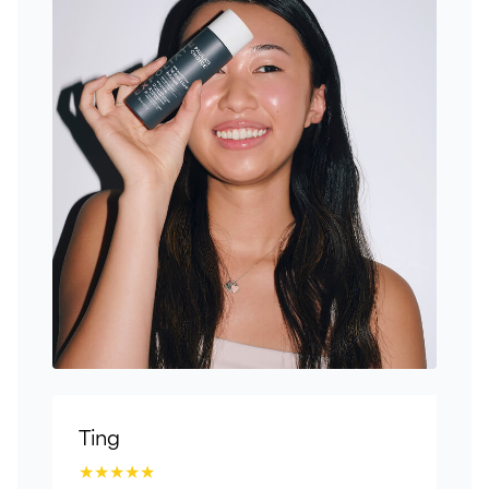
Ting
★
★
★
★
★