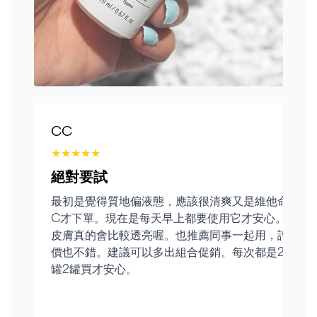
CC
★
★
★
★
★
絕對要試
最初是覺得質地偏液態，應該很清爽又是維他命
C才下單。現在是每天早上都要使用它才安心。
皮膚真的會比較透亮喔。也推薦同事一起用，評
價也不錯。建議可以多出組合促銷。每次都是2
罐2罐買才安心。