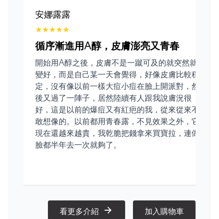
安娜露露
★
★
★
★
★
循序漸進用A醇，皮膚澎亮又青春
開始用A醇之後，皮膚不是一蹴可及的就突然就
變好，而是自己某一天會覺得，好像皮膚比較穩
定，沒有像以前一樣大痘小痘在臉上開派對，然
後又過了一陣子，居然陸續有人跟我說膚況很
好，這是以前的爆痘又有紅疤的我，從來從來不
敢想像的。以前都用青春露，不見效果之外，它
現在還越來越貴，我乾脆把錢拿來買寶拉，連做
臉都半年去一次就夠了。
看更多介紹
加入購物車