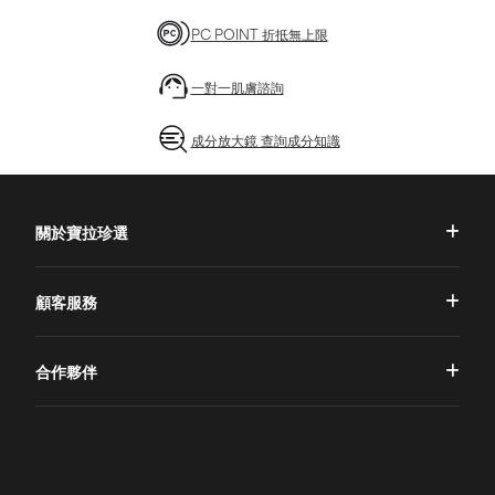
PC POINT 折抵無上限
一對一肌膚諮詢
成分放大鏡 查詢成分知識
關於寶拉珍選
品牌理念
顧客服務
品牌故事
一對一肌膚諮詢
合作夥伴
專業國際團隊
訂單查詢
授權通路
獨家五大禮遇
訂購須知
全球寶拉
配送說明