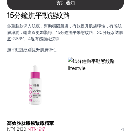
貨到通知
15分鐘撫平動態紋路
多重胜肽深入肌底，幫助穩固肌膚，有效提升肌膚彈性，有感肌
膚澎潤，輪廓線更加緊緻、15分鐘撫平動態紋路、30分鐘滲透肌
底+368%、4週有感撫紋澎彈
撫平動態紋路
提升肌膚彈性
高效胜肽膠原緊緻精萃
NT$ 2130
NT$ 1917
71