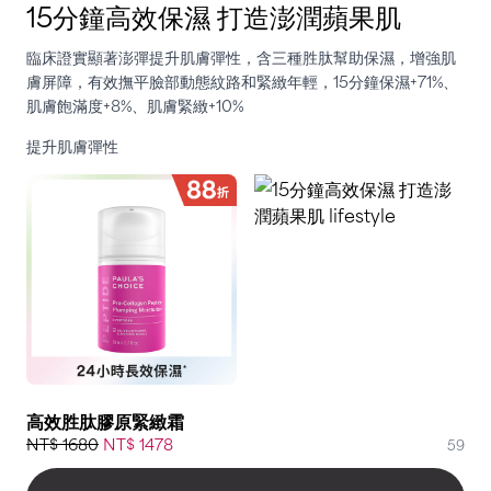
15分鐘高效保濕 打造澎潤蘋果肌
臨床證實顯著澎彈提升肌膚彈性，含三種胜肽幫助保濕，增強肌
膚屏障，有效撫平臉部動態紋路和緊緻年輕，15分鐘保濕+71%、
肌膚飽滿度+8%、肌膚緊緻+10%
提升肌膚彈性
高效胜肽膠原緊緻霜
NT$ 1680
NT$ 1478
59