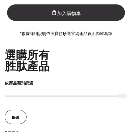
加入購物車
shopping_bag
*數據詳細說明依照寶拉珍選官網產品頁面內容為準
選購所有
胜肽產品
依產品類別篩選
篩選