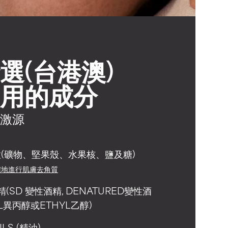
選(台港澳)
用的成分
激源
(礦物、堅果殼、水果核、鹽及糖)
確地進行肌膚去角質
精(SD 變性酒精, DENATURED變性酒
YL異丙醇或ETHYL乙醇)
ILS (精油)