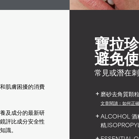
寶拉珍
避免使
常見或潛在刺
和肌膚困擾的消費
磨砂去角質顆粒
add
文章閱讀：如何正
養及成分的最新研
ALCOHOL 酒
add
鏡評比成分安全性
精,ISOPROP
知識。
ESSENTIAL O
add