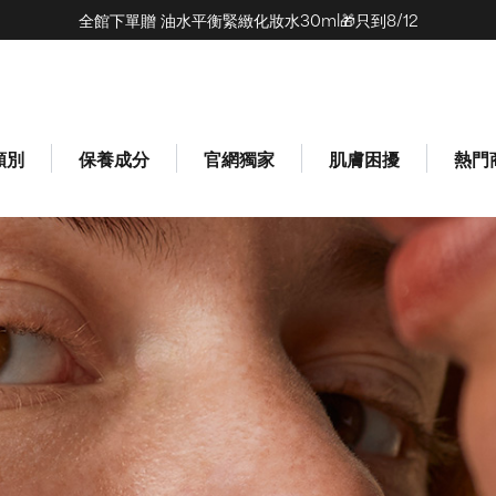
全館下單贈 油水平衡緊緻化妝水30ml🎁只到8/12
(0)
類別
保養成分
官網獨家
肌膚困擾
熱門