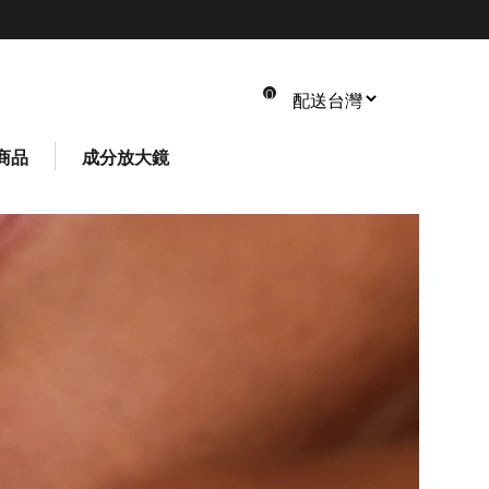
0
商品
成分放大鏡
共 0 件商品
總計: NT$ 0
*請以實際結帳金額為主
*您可在結帳頁面修改數量或刪除商品