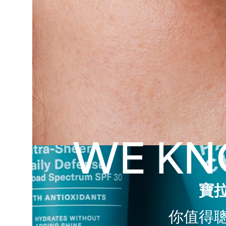
WE KN
寶
你值得