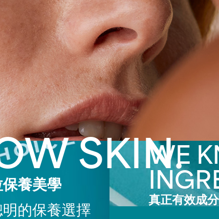
OW SKIN.
WE 
INGR
拉保養美學
真正有效成分
聰明的保養選擇