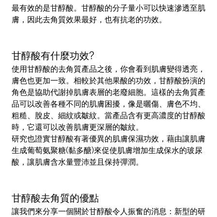
最有效的是甘醇酸。
甘醇酸的分子量小可以快速滲透至肌
膚，因此去角質效果最好，也有抗老的功效。
甘醇酸有什麼功效?
使用甘醇酸的去角質產品之後，你會看到肌膚變得透亮，
膚色也更加一致。相較於其他果酸的功效，甘醇酸扮演的
角色是協助代謝掉肌膚表層的老廢細胞。
這樣的去角質產
品可以改善各種不同的肌膚困擾，像是
曬傷、膚色不均、
粗糙、脫皮、細紋或皺紋
。當產品含有更高濃度的甘醇酸
時，它還可以改善肌膚更深層的皺紋。
研究也證實甘醇酸有著優異的肌膚保濕功效，藉由讓肌膚
生成葡萄氨聚糖(黏多醣)來促使肌膚增加生成保水的玻尿
酸，讓肌膚含水量豐沛並且保持彈潤。
甘醇酸去角質的優點
讓我們來分享一個關於甘醇酸令人振奮的消息：新型的研