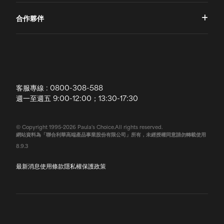
一對一肌膚諮詢
合作夥伴
專業國際團隊
訂單查詢
授權通路
獨家五大禮遇
訂購須知
全球寶拉
配送說明
客服專線 : 0800-308-588
退換貨政策
週一至週五 9:00-12:00；13:30-17:30
常見問題
© Copyright 1995-2026 Paula's Choice.All rights reserved.
網站資料為「聯合利華高端產品事業股份有限公司」所有，未經授權同意請勿轉載使用
聯絡我們
8.9.3
最新消息
使用條款
隱私權保護政策