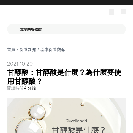
專業諮詢指南
首頁
/
保養新知
/
基本保養觀念
2021-10-20
甘醇酸：甘醇酸是什麼？為什麼要使
用甘醇酸？
閱讀時間
4 分鐘