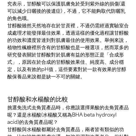
究表示，甘醇酸可以保護肌膚免於受到紫外線的損傷(還
可以減少日曬後的後遺症)，不過，它不能夠取代防曬乳
的角色哦。
甘醇酸雖然天然地存在於甘蔗裡，不過仍需經過實驗室合
成處理才能發揮最佳效果，透過這樣的優化過程讓甘醇酸
的功效和濃度皆達到對肌膚最佳的使用效果。舉例來說，
植物性楓糖裡所含有的甘醇酸也是一種選項，然而眾多的
研究發表關於甘醇酸對於肌膚有益的形態正是「合成形
式」，原因在於合成的甘醇酸效果佳、純度高、成分穩
定，以及有效的pH值，這些要素對於一款有效果的甘醇
酸保養品來說都是缺一不可的關鍵。
甘醇酸和水楊酸的比較
挑選免洗式去角質產品時，你應該選擇果酸的去角質產品
呢？還是水楊酸(水楊酸又稱為BHA beta hydroxyl
acid)的去角質產品呢？
甘醇酸與水楊酸都屬於去角質產品，兩者皆有類似的功
效，比如說恢復肌膚光澤、加強保濕和改善老化，但針對