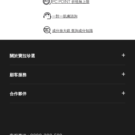
PC POINT 折抵無上限
一對一肌膚諮詢
成分放大鏡 查詢成分知識
關於寶拉珍選
品牌理念
顧客服務
品牌故事
一對一肌膚諮詢
合作夥伴
專業國際團隊
訂單查詢
授權通路
獨家五大禮遇
訂購須知
全球寶拉
配送說明