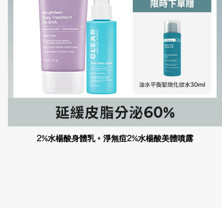
2%水楊酸身體乳 + 淨無痘2%水楊酸美體噴露