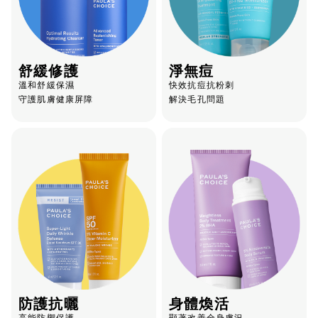
舒緩修護
淨無痘
溫和舒緩保濕
快效抗痘抗粉刺
守護肌膚健康屏障
解決毛孔問題
防護抗曬
身體煥活
高能防禦保護
顯著改善全身膚況