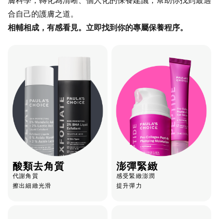
合自己的護膚之道。
相輔相成，有感看見。立即找到你的專屬保養程序。
酸類去角質
澎彈緊緻
代謝角質
感受緊緻澎潤
擦出細緻光滑
提升彈力