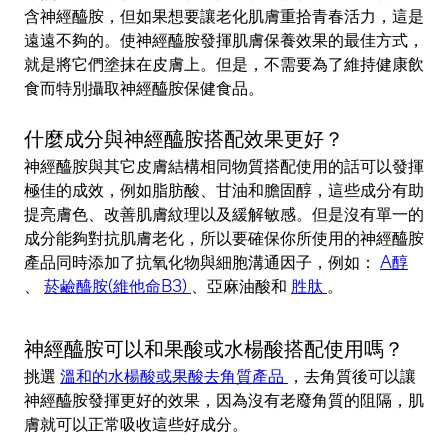
含神經醯胺，但如果想要讓老化肌膚重拾青春活力，這是
遠遠不夠的。使神經醯胺發揮肌膚保養效果的最佳方式，
就是將它們塗抹在皮膚上。但是，不需要為了維持健康飲
食而特別攝取神經醯胺保健食品。
什麼成分與神經醯胺搭配效果更好？
神經醯胺與其它皮膚結構相同物質搭配使用的話可以發揮
極佳的成效，例如脂肪酸、甘油和膽固醇，這些成分有助
提亮膚色、改善肌膚紋理以及緩解敏感。但是沒有單一的
成分能夠對抗肌膚老化，所以要確保你所使用的神經醯胺
產品同時添加了抗氧化物與細胞溝通因子，例如：
A醇
、
菸鹼醯胺(維他命B3)
、亞麻油酸和
胜肽
。
神經醯胺可以和果酸或水楊酸搭配使用嗎？
挑選
溫和的水楊酸或果酸去角質產品
，去角質後可以讓
神經醯胺發揮更好的效果，因為沒有老廢角質的阻隔，肌
膚就可以正常吸收這些好成分。