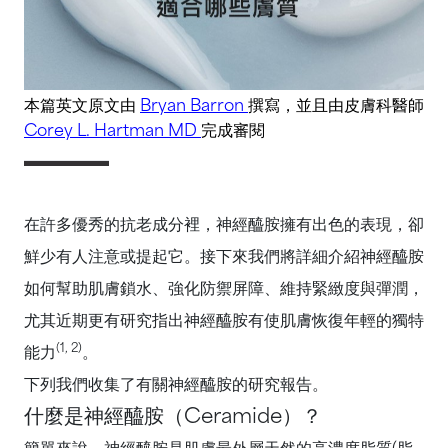
本篇英文原文由
Bryan Barron
撰寫
，並且由皮膚科醫師
Corey L. Hartman MD
完成審閱
在許多優秀的抗老成分裡，神經醯胺擁有出色的表現，卻
鮮少有人注意或提起它。接下來我們將詳細介紹神經醯胺
如何幫助肌膚鎖水、強化防禦屏障、維持緊緻度與彈潤，
尤其近期更有研究指出神經醯胺有使肌膚恢復年輕的獨特
(1, 2)
能力
。
下列我們收集了有關神經醯胺的研究報告。
什麼是神經醯胺（Ceramide）？
簡單來說，神經醯胺是肌膚最外層天然的高濃度脂質(脂