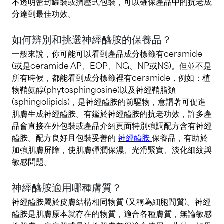
不透明密封罐裝或擠壓式包裝，可以確保產品中的抗老成
分達到最佳功效。
如何辨別和挑選神經醯胺的保養品？
一般來說，你可能可以看到產品成分標籤有ceramide
(或是ceramide AP、EOP、NG、NP或NS)。但並不是
所有時候，都能看到成分標籤裡有ceramide，例如：植
物鞘氨醇(phytosphingosine)以及神經鞘脂類
(sphingolipids)，是神經醯胺的前驅物，意謂著可促進
肌膚生成神經醯胺。有鑑於神經醯胺的抗老功效，許多產
品會直接在外包裝或產品介紹頁面特別強調配方含有神經
醯胺。配方良好且包裝妥善的
神經醯胺
保養品，有助於
加強肌膚屏障，使肌膚彈潤保濕、光滑緊實、淡化細紋與
敏感問題。
神經醯胺適用哪種膚質？
神經醯胺屬於皮膚結構相同物質 (又稱為細胞間質)。神經
醯胺是肌膚原本就存在的物質，適合各種膚質，無論敏感