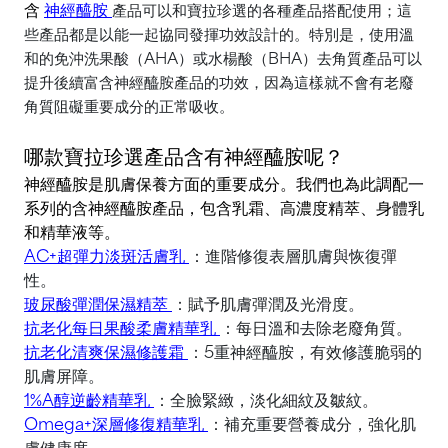
含
神經醯胺
產品可以和寶拉珍選的各種產品搭配使用；這
些產品都是以能一起協同發揮功效設計的。特別是，使用溫
和的免沖洗果酸（AHA）或水楊酸（BHA）去角質產品可以
提升後續富含神經醯胺產品的功效，因為這樣就不會有老廢
角質阻礙重要成分的正常吸收。
哪款寶拉珍選產品含有神經醯胺呢？
神經醯胺是肌膚保養方面的重要成分。我們也為此調配一
系列的含神經醯胺產品，包含乳霜、高濃度精萃、身體乳
和精華液等。
AC+超彈力淡斑活膚乳
：進階修復表層肌膚與恢復彈
性。
玻尿酸彈潤保濕精萃
：賦予肌膚彈潤及光滑度。
抗老化每日果酸柔膚精華乳
：每日溫和去除老廢角質。
抗老化清爽保濕修護霜
：
5
重神經醯胺，有效修護脆弱的
肌膚屏障。
1%A醇逆齡精華乳
：全臉緊緻，淡化細紋及皺紋。
Omega+深層修復精華乳
：補充重要營養成分，強化肌
膚健康度。