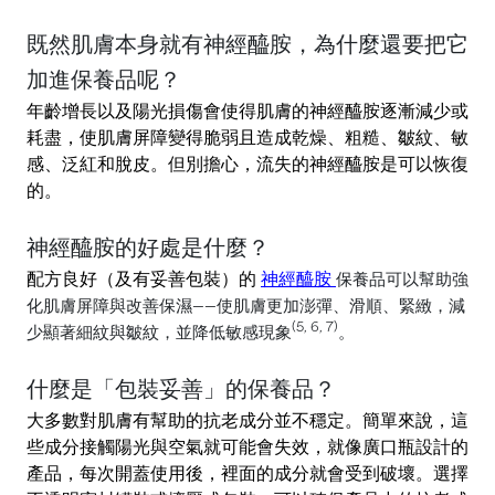
既然肌膚本身就有神經醯胺，為什麼還要把它
加進保養品呢？
年齡增長以及陽光損傷會使得肌膚的神經醯胺逐漸減少或
耗盡，使肌膚屏障變得脆弱且造成乾燥、粗糙、皺紋、敏
感、泛紅和脫皮。但別擔心，流失的神經醯胺是可以恢復
的。
神經醯胺的好處是什麼？
配方良好（及有妥善包裝）的
神經醯胺
保養品可以幫助強
化肌膚屏障與改善保濕——使肌膚更加澎彈、滑順、緊緻，減
(5, 6, 7)
少顯著細紋與皺紋，並降低敏感現象
。
什麼是「包裝妥善」的保養品？
大多數對肌膚有幫助的抗老成分並不穩定。簡單來說，這
些成分接觸陽光與空氣就可能會失效，就像廣口瓶設計的
產品，每次開蓋使用後，裡面的成分就會受到破壞。選擇