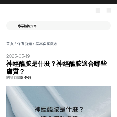
專業諮詢指南
首頁
/
保養新知
/
基本保養觀念
2025-05-19
神經醯胺是什麼？神經醯胺適合哪些
膚質？
閱讀時間
8 分鐘