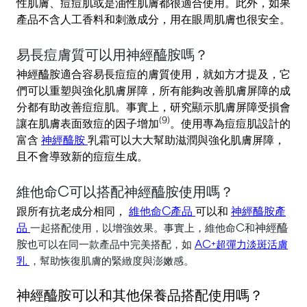
性肌膚、痘痘肌或是油性肌膚都很適合使用。此外，如果
產品不含人工香料和刺激成分，用在眼周肌膚也很安全。
易長痘膚質可以用神經醯胺嗎？
神經醯胺適合容易長痘痘的膚質使用，就如方才提及，它
們可以重塑與強化肌膚屏障，所有能夠改善肌膚屏障的成
分都有助改善痘痘肌。事實上，研究顯示肌膚屏障受損會
(9)
讓在肌膚表面致痘的因子增加
。使用專為痘痘肌設計的
富含
神經醯胺
乳霜可以大大幫助滋潤與強化肌膚屏障，
且不會導致新的痘痘生成。
維他命C可以搭配神經醯胺使用嗎？
跟所有抗老成分相同，
維他命C產品
可以和
神經醯胺產
品
神經醯
一起搭配使用，以增強效果。事實上，維他命C和
胺
也可以在同一款產品中完美搭配，如
AC+超彈力淡斑活膚
乳
，幫助恢復肌膚的緊緻度與澎嫩感。
神經醯胺可以和其他保養品搭配使用嗎？