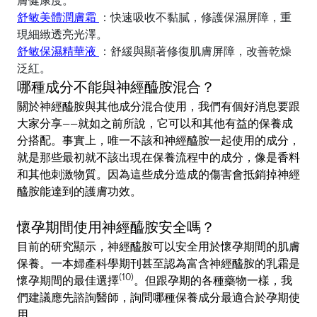
舒敏美體潤膚霜
：快速吸收不黏膩，修護保濕屏障，重
現細緻透亮光澤。
舒敏保濕精華液
：舒緩與顯著修復肌膚屏障，改善乾燥
泛紅
。
哪種成分不能與神經醯胺混合？
關於神經醯胺與其他成分混合使用，我們有個好消息要跟
大家分享——就如之前所說，它可以和其他有益的保養成
分搭配。事實上，唯一不該和神經醯胺一起使用的成分，
就是那些最初就不該出現在保養流程中的成分，像是香料
和其他刺激物質。因為這些成分造成的傷害會抵銷掉神經
醯胺能達到的護膚功效。
懷孕期間使用神經醯胺安全嗎？
目前的研究顯示，神經醯胺可以安全用於懷孕期間的肌膚
保養。一本婦產科學期刊甚至認為富含神經醯胺的乳霜是
(10)
懷孕期間的最佳選擇
。但跟孕期的各種藥物一樣，我
們建議應先諮詢醫師，詢問哪種保養成分最適合於孕期使
用。