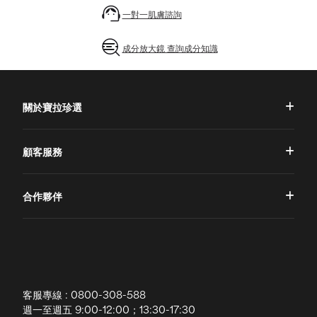
一對一肌膚諮詢
成分放大鏡 查詢成分知識
關於寶拉珍選
品牌理念
顧客服務
品牌故事
一對一肌膚諮詢
合作夥伴
專業國際團隊
訂單查詢
授權通路
獨家五大禮遇
訂購須知
全球寶拉
配送說明
客服專線 : 0800-308-588
退換貨政策
週一至週五 9:00-12:00；13:30-17:30