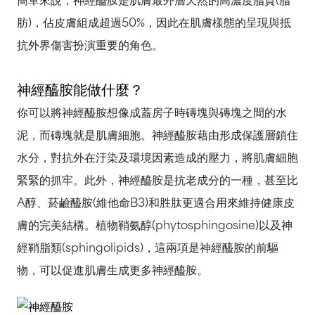
肪)，佔皮膚組成超過50%，因此在肌膚樣態的呈現與抵
抗外界傷害扮演重要的角色。
神經醯胺能做什麼？
你可以將神經醯胺想像成蓋房子時磚塊與磚塊之間的水
泥，而磚塊就是肌膚細胞。神經醯胺藉由形成保護層鎖住
水分，對抗外在汙染及環境因素造成的壓力，將肌膚細胞
緊緊的抓牢。此外，神經醯胺是抗老成分的一種，甚至比
A醇、菸鹼醯胺(維他命B3)和胜肽更適合用來維持健康皮
膚的完美結構。植物鞘氨醇(phytosphingosine)以及神
經鞘脂類(sphingolipids)，這兩項是神經醯胺的前驅
物，可以促進肌膚生成更多神經醯胺。