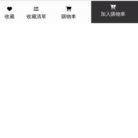
加入購物車
收藏
收藏清單
購物車
一件免運費 今天訂明天到
14 天滿意保證 退貨免運
PC POINT 折抵無上限
一對一肌膚諮詢
成分放大鏡 查詢成分知識