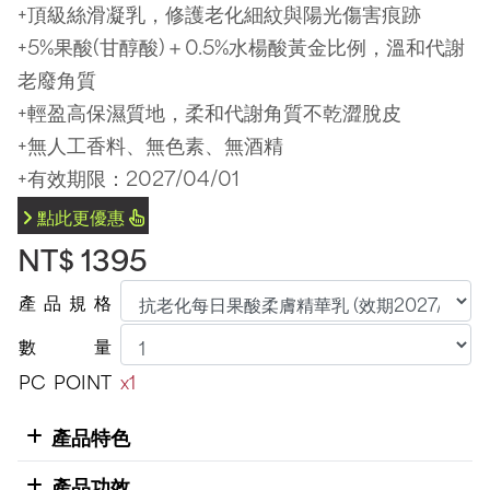
+頂級絲滑凝乳，修護老化細紋與陽光傷害痕跡
+5%果酸(甘醇酸)＋0.5%水楊酸黃金比例，溫和代謝
老廢角質
+輕盈高保濕質地，柔和代謝角質不乾澀脫皮
+無人工香料、無色素、無酒精
+有效期限：2027/04/01
點此更優惠
NT$ 1395
產
品
規
格
數
量
PC
POINT
x1
產品特色
產品功效