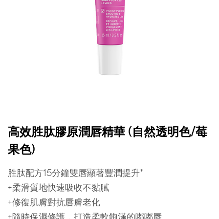
高效胜肽膠原潤唇精華 (自然透明色/莓
果色)
胜肽配方15分鐘雙唇顯著豐潤提升*
+柔滑質地快速吸收不黏膩
+修復肌膚對抗唇膚老化
+隨時保濕修護，打造柔軟飽滿的嘟嘟唇