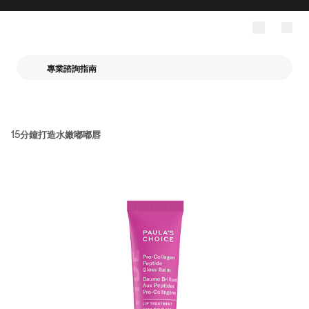
專業諮詢指南
15分鐘打造水嫩嘟嘟唇