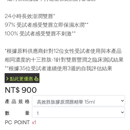
24小時長效澎潤雙唇*
97% 受試者感受雙唇立即保濕水潤**
100% 受試者感受雙唇不刺激**
*根據原料供應商針對12位女性受試者使用與本產品
相同濃度的十三胜肽-1針對雙唇豐潤之臨床測試結果
**根據35位受試者連續使用3週的自我評估結果
點此更優惠
NT$ 900
產
品
規
格
數
量
PC
POINT
x1