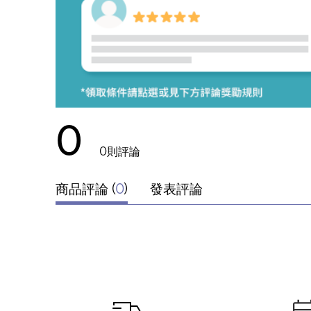
與痘痘；而維他命A（如A醇、A醛）則能加速肌
毛孔粗大等老化問題。初期使用這類產品時，可能
是因為加速代謝讓原本藏在肌底的粉刺提前浮出，
續搭配使用。
Q8：水楊酸＋A醛／A醇會增加肌膚光敏性
肌膚在沒有使用防曬的情況於陽光下曝曬，本來就
0
擦保養品都要做好防曬，這樣擦保養品才會加分，
主因。基本上水楊酸與A醇或A醛保養品早晚皆可
0
則評論
容易被紫外線破壞掉，只要在日間保養的最後一道步
效型防曬，就可以安心使用!
商品評論 (
0
)
發表評論