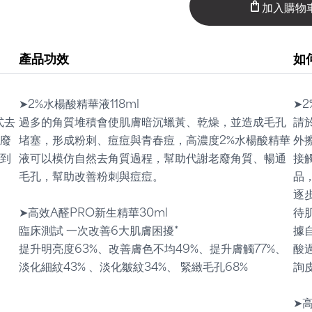
加入購物
shopping_bag
產品功效
如
➤2%水楊酸精華液118ml
➤2
式去
過多的角質堆積會使肌膚暗沉蠟黃、乾燥，並造成毛孔
請
廢
堵塞，形成粉刺、痘痘與青春痘，高濃度2%水楊酸精華
外
到
液可以模仿自然去角質過程，幫助代謝老廢角質、暢通
接
毛孔，幫助改善粉刺與痘痘。
品
逐
➤高效A醛PRO新生精華30ml
待
臨床測試 一次改善6大肌膚困擾*
據
提升明亮度63%、改善膚色不均49%、提升膚觸77%、
酸
淡化細紋43% 、淡化皺紋34%、 緊緻毛孔68%
詢
➤