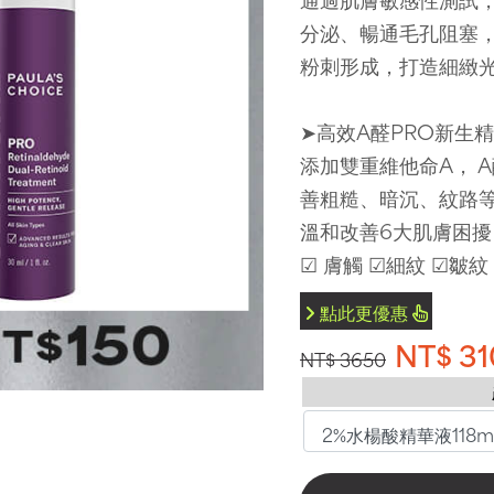
分泌、暢通毛孔阻塞
粉刺形成，打造細緻
➤高效A醛PRO新生精
添加雙重維他命A， 
善粗糙、暗沉、紋路
溫和改善6大肌膚困擾
☑ 膚觸 ☑細紋 ☑皺紋
點此更優惠
NT$ 31
NT$ 3650