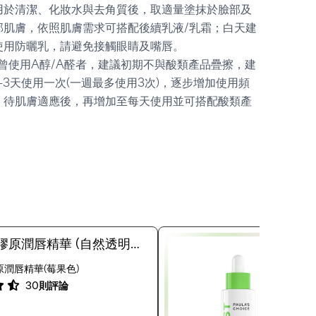
用於清潔、化妝水與去角質後，取適量塗抹於臉部及
部肌膚，依照肌膚需求可搭配後續乳液/乳霜；白天建
使用防曬乳，請避免接觸眼睛及嘴唇。
未曾使用A醇/A醛者，建議初期不與酸類產品疊擦，建
2-3天使用一次(一週最多使用3次)，逐步增加使用頻
。待肌膚適應後，再增加至每天使用並可搭配酸類產
。
膠原潤唇精華 (自然透明色/
潤唇精華(莓果色)
30則評論