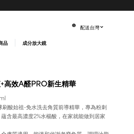
0
商品
成分放大鏡
共 0 件商品
總計: NT$ 0
*請以實際結帳金額為主
+高效A醛PRO新生精華
*您可在結帳頁面修改數量或刪除商品
ml
全球刷酸始祖-免水洗去角質前導精華，專為粉刺
蘊含最高濃度2%水楊酸，在家就能做到居家
，全膚質適用，能溫和代謝老廢角質，調理油脂