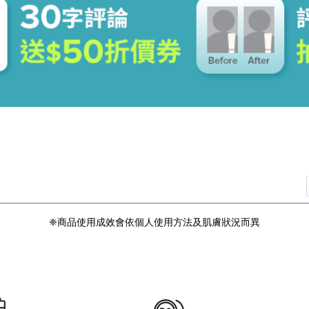
膚更新，淡化細紋與膚色不均、
會出現粉刺痘痘增多的情況，這
為過渡期，若無其他不適，可持
嗎？白天可以用嗎？
會曬黑與曬傷，因此無論有沒有
紫外線是使肌膚曬黑老化的最大
以使用，由於維他命A成份功效
驟正確塗抹SPF30以上的廣
❈商品使用成效會依個人使用方法及肌膚狀況而異