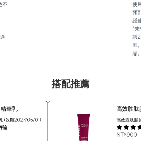
色不
使
頸
議
*
適
議
率
品
搭配推薦
白精華乳
高效胜肽
莓果色)
效期2027/05/01)
高效胜肽膠原
評論
6
NT$900