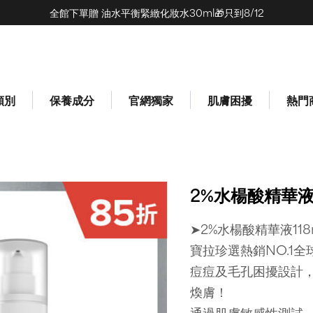
全館下單贈 油水平衡緊緻化妝水30ml🎁只到8/12
(0)
類別
保養成分
官網獨家
肌膚困擾
熱門
2%水楊酸精華液
➤2%水楊酸精華液118
寶拉珍選熱銷NO.1
痘痘及毛孔困擾設計，
煥膚！
通過肌膚敏感性測試