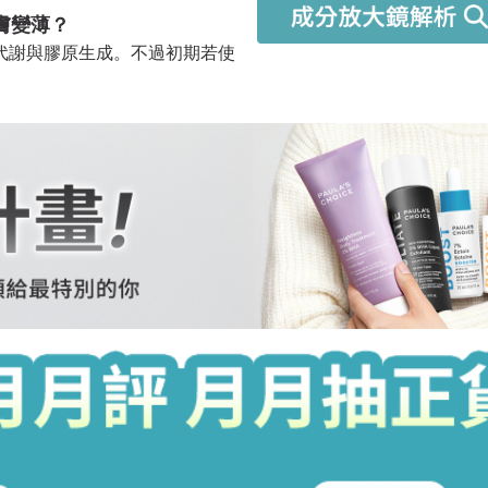
膚變薄？
代謝與膠原生成。不過初期若使
建議循序漸進的使用讓肌膚建立
？效果會加倍嗎？
進肌膚更新、刺激膠原蛋白增
度需足夠，否則可能出現敏感、
逐步建立肌膚耐受度。
常嗎？
況，建議可先暫停使用以保濕為
幫助舒緩與修復，即可逐漸改
，再斟酌是否要搭配使用。初期
其他含有調理角質功用的產品。
而長更多粉刺痘痘？是不是不
廢角質的成分，有助於預防粉刺