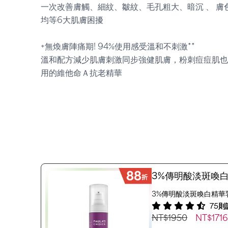
一次改善膚觸、細紋、皺紋、毛孔粗大、暗沉 、 膚
均等6大肌膚困擾
+無煥膚陣痛期! 94%使用感受溫和不刺激**
溫和配方減少肌膚刺激同步強健肌膚，粉刺痘痘肌也
用的維他命Ａ抗老精華
3%傳明酸淡斑喚
3%傳明酸淡斑喚白精華乳 (
75則
NT$1950
NT$171