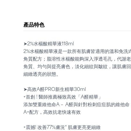
產品特色
➤2%水楊酸精華液118ml
2%水楊酸精華液是一款所有肌膚皆適用的溫和免洗
角質配方；脂溶性水楊酸能夠深入淨透毛孔，代謝老
角質、均勻與提亮膚色，淡化細紋與皺紋，讓肌膚回
細緻透亮的狀態。
➤高效A醛PRO新生精華30ml
+首創 ! 醫師推薦極致高效「A醛精華」
添加雙重維他命A－ A醛與針對粉刺痘痘肌的維他命
A+配方，高效抗老快速有效
+震撼! 改善77%膚況* 肌膚更亮更細緻