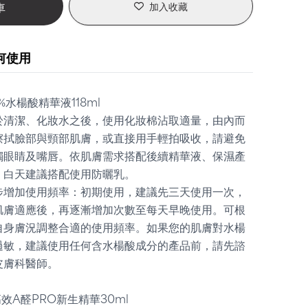
車
加入收藏
何使用
%水楊酸精華液118ml
於清潔、化妝水之後，使用化妝棉沾取適量，由內而
擦拭臉部與頸部肌膚，或直接用手輕拍吸收，請避免
觸眼睛及嘴唇。依肌膚需求搭配後續精華液、保濕產
，白天建議搭配使用防曬乳。
步增加使用頻率：初期使用，建議先三天使用一次，
肌膚適應後，再逐漸增加次數至每天早晚使用。可根
自身膚況調整合適的使用頻率。如果您的肌膚對水楊
過敏，建議使用任何含水楊酸成分的產品前，請先諮
皮膚科醫師。
高效A醛PRO新生精華30ml