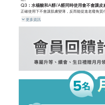
Q3：水楊酸和A醇/A醛同時使用會不會讓皮
正確使用下不會讓肌膚變薄，反而能促進老廢角質
用頻率過高，可能出現脫皮、泛紅等暫時性反應，
更多資訊
耐受度。
Q4：水楊酸和A醇/A醛一起用會加速代謝嗎
水楊酸可深入毛孔調理油脂與角質，維他命A能促
生，能相輔相成、促進肌膚更新效果。但肌膚耐受
脫皮等不適，建議初期使用從錯開不同保養流程，
Q5：A醇/A醛與水楊酸搭配使用後脫皮是正
初期使用可能因肌膚耐受度出現輕微脫皮、乾癢情
主，搭配修護型保濕品（如神經醯胺、玻尿酸等）
善，肌膚恢復穩定後，並調整降低使用頻率。
Q6：敏弱肌適合這樣搭配嗎？
建議敏弱肌先單獨建立水楊酸與維他命A的耐受度
建議一週僅使用2～3次，錯開搭配，並避免使用
Q7：用了水楊酸再擦A醛／A醇，為什麼反
適合我？
水楊酸是一種能深入毛孔、條理油脂分泌與代謝老