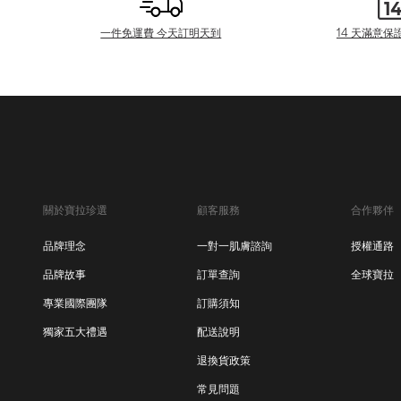
一件免運費 今天訂明天到
14 天滿意保
關於寶拉珍選
顧客服務
合作夥伴
品牌理念
一對一肌膚諮詢
授權通路
品牌故事
訂單查詢
全球寶拉
專業國際團隊
訂購須知
獨家五大禮遇
配送說明
退換貨政策
常見問題