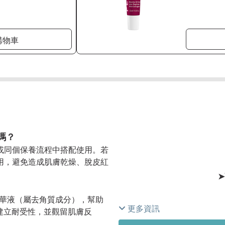
購物車
嗎？
或同個保養流程中搭配使用。若
用，避免造成肌膚乾燥、脫皮紅
➤
精華液（屬去角質成分），幫助
更多資訊
建立耐受性，並觀留肌膚反