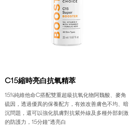
C15縮時亮白抗氧精萃
15%純維他命C搭配雙重超級抗氧化物阿魏酸、麥角
硫因，透過優異的保養配方，有效改善膚色不均、暗
沉問題，還可以強化肌膚對抗紫外線及多種外部刺激
的防護力，15分鐘*透亮白