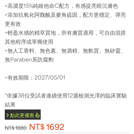
+高濃度15%純維他命C配方，有感提亮暗沉膚色
+添加抗氧化阿魏酸及麥角硫因，配方更穩定、彈亮
更有效
+輕盈水感的精萃質地，所有膚質適用，可自由混搭
其他程序或單獨使用
+無人工香料、無色素、無酒精、無麩質、無矽靈、
無Paraben系防腐劑
+有效期限：2027/05/01
*依據38位受試者連續使用12週檢測光澤的臨床實驗
結果
點此更優惠
NT$ 1692
NT$ 1880