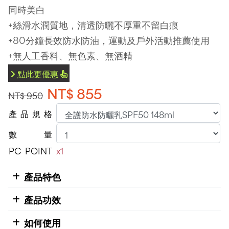
同時美白
+絲滑水潤質地，清透防曬不厚重不留白痕
+80分鐘長效防水防油，運動及戶外活動推薦使用
+無人工香料、無色素、無酒精
點此更優惠
NT$ 855
NT$ 950
產
品
規
格
數
量
PC
POINT
x1
產品特色
產品功效
如何使用