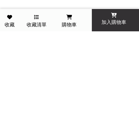
加入購物車
收藏
收藏清單
購物車
一件免運費 今天訂明天到
14 天滿意保證 退貨免運
PC POINT 折抵無上限
一對一肌膚諮詢