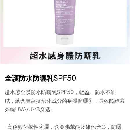
全護防水防曬乳SPF50
超水感全護防水防曬乳SPF50，輕盈、防水不油
膩，蘊含豐富抗氧化成分的身體防曬乳，長效隔絕紫
外線UVA/UVB穿透。
+高係數化學性防曬，含亞佛苯酮及維他命C，防曬