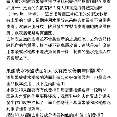
每天擦水楊酸或果酸會提早消耗殆盡你的皮膚細胞？皮膚
細胞一生更新的次數有限？有人稱這是海佛烈克極限
（Hayflick limit），這是指每個正常細胞的分裂次數是
有上限的？錯，長期使用水楊酸或果酸去角質並不會傷害
皮膚，皮膚細胞分裂上限只發生在製造皮膚細胞的底層皮
膚，跟表層老廢角質無關。
去除表皮層的皮膚並不會製造新的皮膚細胞，去角質只移
除死亡的角質層，根本碰不到底層皮膚，這就是為什麼使
用果酸或水楊酸不能洗掉刺青一樣，刺青的墨水是深入在
表皮層之下。
果酸或水楊酸洗面乳可以有效改善肌膚問題嗎?
添加果酸或水楊酸的洗面乳聽起來好像很厲害，但是這些
產品根本沒用，以下是兩點理由：
水楊酸和果酸要有有效發揮作用需要接觸皮膚一段時間,
因為去角質的作用要慢慢來，洗面乳中的去角質成分還沒
發生作用就被沖掉了，而且你應該不希望果酸和水楊酸跑
到眼睛裡會很刺痛。
果酸和水楊酸去角質成分需要夠低的pH值才能發揮作