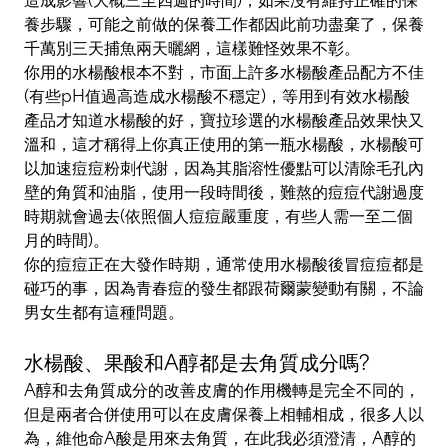
養步驟，可能之前做的保養工作都因此前功盡棄了，保養
千萬別三天捕魚兩天曬網，這樣難怪效果不彰。
你用的水楊酸根本不對，市面上許多水楊酸產品配方不佳
(有些pH值過高造成水楊酸不穩定)，等用到有效水楊酸
產品才知道水楊酸的好，寶拉珍選的水楊酸產品效果快又
溫和，這才稱得上你真正使用的第一瓶水楊酸，水楊酸可
以加速痘痘粉刺代謝，因為其脂溶性優點可以清除毛孔內
壁的角質和油脂，使用一段時間後，難熬的痘痘代謝過度
時期就會過去(依照個人痘痘嚴重度，有些人需一至二個
月的時間)。
你的痘痘正在大發作時期，通常使用水楊酸後冒痘痘都是
碰巧的事，因為青春痘的發生都跟荷爾蒙變動有關，不論
男女生都有這種問題。
水楊酸、果酸和A醇都是去角質成分嗎?
A醇和去角質成分的改善皮膚的作用機轉是完全不同的，
但是兩者合併使用可以在皮膚保養上相輔相成，很多人以
為，維他命A酸是用來去角質，在此我必須澄清，A醇的