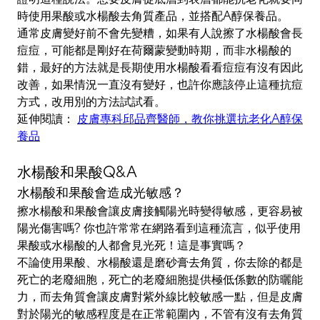
時使用果酸或水楊酸去角質產品，並搭配A醇保養品。
通常皮膚變好前不會先變糟，如果有人說擦了水楊酸會長
痘痘，可能都是剛好在荷爾蒙變動時期，而非水楊酸的
錯，最好的方法就是長期使用水楊酸看看痘痘有沒有因此
改善，如果情況一直沒有變好，也許你應該停止這種抗痘
方式，改用別的方法試試看。
延伸閱讀：
皮膚專科邱品齊醫師，教你挑選抗老化A醇保
養品
水楊酸和果酸Q&A
水楊酸和果酸會造成光敏感？
擦水楊酸和果酸會讓皮膚接觸陽光時變得敏感，更容易被
陽光傷害嗎? 你也許常常在網路看到這種流言，似乎使用
果酸或水楊酸的人都會見光死！這是事實嗎？
不論使用果酸、水楊酸還是磨砂膏去角質，你去除的都是
死亡的老廢細胞，死亡的老廢細胞提供極低係數的防曬能
力，而去角質會讓皮膚對紫外線比較敏感一點，但是皮膚
對於陽光的敏感程度是在正常範圍內，不管有沒有去角質