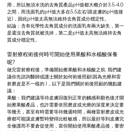
用，所以無須水洗的去角質產品pH值都大概介於3.5-4.0
之間，而洗面乳的pH值大多在5.5左右(跟皮膚的pH值接
近)，因此pH值太高無法維持去角質成分穩定性。
結論：含有化學性去角質成分的洗面乳有兩大缺失，第一
是還沒去角質就被洗掉，第二是pH值太高無法維持去角
質成分穩定性。
雷射療程術後何時可開始使用果酸和水楊酸保養
呢?
做完雷射療程後，準備開始擦果酸和水楊酸之前, 我們建
議你先諮詢醫師或護士關於如何術後照顧(因為光療和雷
射磨皮是不一樣的 )，以下是我們關於術後照顧的幾點建
議：
果酸：我們建議等待皮膚回復到正常的觸感和顏色後才開
始擦果酸產品，也許需要依照磨皮或光療的深度來決定要
等幾天，甚至有時需要等待幾週時間，兩種雷射磨皮或光
療都可能讓皮膚暫時變得比較敏感，所以最好等到皮膚完
全修護而不要倉促使用，當你開始使用果酸產品後，要密