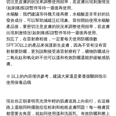
切注意皮膚的狀況來調整使用頻率，若皮膚出現刺激情況
(如刺痛感)請暫停等待一週後再使用。
水楊酸：我們建議等待幾天後再擦，水楊酸是非常好的抗
發炎成分，可以幫助減緩泛紅現象。當你開始使用水楊酸
產品後，要密切注意皮膚的狀況來調整使用頻率，若皮膚
出現刺激情況(如刺痛感)請暫停等待一週後再使用。
別忘了，在雷射療程後，一定要每天使用防曬係數
SPF30以上的產品來保護新生皮膚，因為不管有沒有雷
射都要防曬，更別說剛接受過雷射療程了，礦物防曬成分
二氧化鈦和氧化鋅不但可以溫和有效防曬還能舒緩敏感肌
膚。
※ 以上的內容僅供參考，建議大家還是要遵循醫師指示
使用保養品哦
現在你正朝著明亮光滑年輕的肌膚道路上向前行，在這條
路上還能同時擺脫痘痘粉刺和粗糙皮膚問題！每一種膚質
都需要去角質，就如同使用溫和洗面乳、有效防曬和擦上