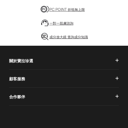
PC POINT 折抵無上限
一對一肌膚諮詢
成分放大鏡 查詢成分知識
關於寶拉珍選
品牌理念
顧客服務
品牌故事
一對一肌膚諮詢
合作夥伴
專業國際團隊
訂單查詢
授權通路
獨家五大禮遇
訂購須知
全球寶拉
配送說明