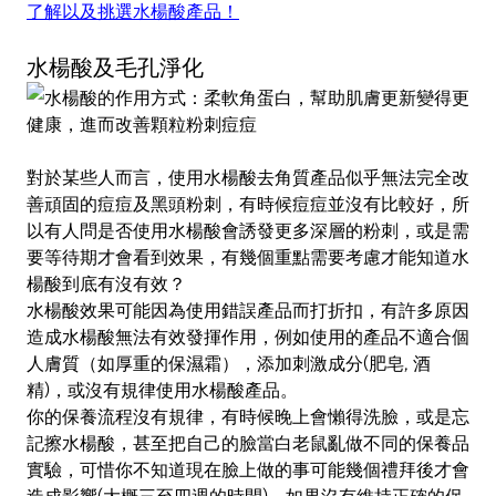
了解以及挑選水楊酸產品！
水楊酸及毛孔淨化
對於某些人而言，使用水楊酸去角質產品似乎無法完全改
善頑固的痘痘及黑頭粉刺，有時候痘痘並沒有比較好，所
以有人問是否使用水楊酸會誘發更多深層的粉刺，或是需
要等待期才會看到效果，有幾個重點需要考慮才能知道水
楊酸到底有沒有效？
水楊酸效果可能因為使用錯誤產品而打折扣，有許多原因
造成水楊酸無法有效發揮作用，例如使用的產品不適合個
人膚質（如厚重的保濕霜），添加刺激成分(肥皂, 酒
精)，或沒有規律使用水楊酸產品。
你的保養流程沒有規律，有時候晚上會懶得洗臉，或是忘
記擦水楊酸，甚至把自己的臉當白老鼠亂做不同的保養品
實驗，可惜你不知道現在臉上做的事可能幾個禮拜後才會
造成影響(大概三至四週的時間)，如果沒有維持正確的保