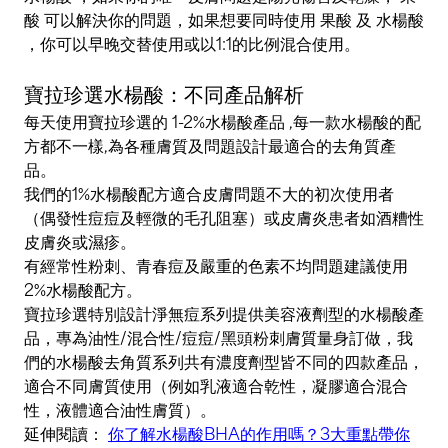
酸
可以解決你的問題，如果想要同時使用
果酸
及
水楊酸
，你可以早晚交替使用或以1:1的比例混合使用。
寶拉珍選水楊酸：不同產品解析
每天使用寶拉珍選的
1-2%水楊酸產品
,每一款水楊酸的配
方都不一樣,為各種膚質及問題設計最適合的去角質產
品。
我們的1%水楊酸配方適合皮膚問題不大的初次使用者
（偶發性痘痘及輕微的毛孔阻塞）或皮膚炎患者如酒糟性
皮膚炎或濕疹。
有經常性粉刺、青春痘及嚴重的色素不均問題建議使用
2%水楊酸配方。
寶拉珍選特別設計淨無痘系列提供美容液劑型的水楊酸產
品，專為油性/混合性/痘痘/黑頭粉刺膚質量身訂做，我
們的水楊酸去角質系列共有濃度劑型皆不同的四款產品，
適合不同膚質使用（例如乳液適合乾性，凝膠適合混合
性，液體適合油性膚質）。
延伸閱讀：
你了解水楊酸BHA的作用嗎？3大重點帶你