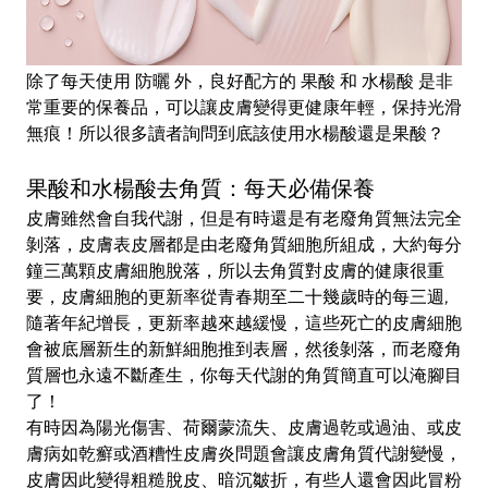
除了每天使用
防曬
外，良好配方的
果酸
和
水楊酸
是非
常重要的保養品，可以讓皮膚變得更健康年輕，保持光滑
無痕！所以很多讀者詢問到底該使用水楊酸還是果酸？
果酸和水楊酸去角質：每天必備保養
皮膚雖然會自我代謝，但是有時還是有老廢角質無法完全
剝落，皮膚表皮層都是由老廢角質細胞所組成，大約每分
鐘三萬顆皮膚細胞脫落，所以去角質對皮膚的健康很重
要，皮膚細胞的更新率從青春期至二十幾歲時的每三週,
隨著年紀增長，更新率越來越緩慢，這些死亡的皮膚細胞
會被底層新生的新鮮細胞推到表層，然後剝落，而老廢角
質層也永遠不斷產生，你每天代謝的角質簡直可以淹腳目
了！
有時因為陽光傷害、荷爾蒙流失、皮膚過乾或過油、或皮
膚病如乾癬或酒糟性皮膚炎問題會讓皮膚角質代謝變慢，
皮膚因此變得粗糙脫皮、暗沉皺折，有些人還會因此冒粉