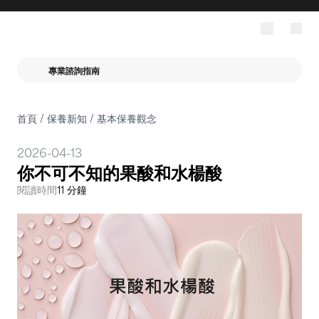
專業諮詢指南
首頁
/
保養新知
/
基本保養觀念
2026-04-13
你不可不知的果酸和水楊酸
閱讀時間
11 分鐘