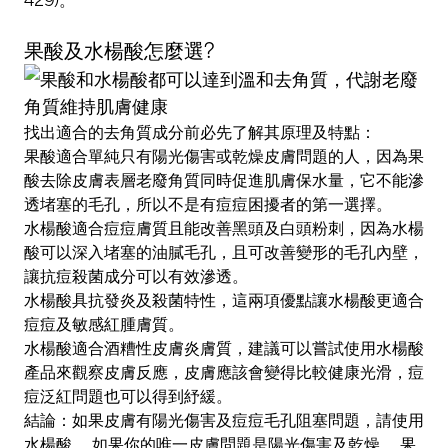
果酸及水楊酸怎麼選?
找出適合的去角質成分前必先了解其原理及特點：
果酸適合單純只有陽光傷害或乾燥皮膚問題的人，因為果
酸去除皮膚表層老廢角質同時促進肌膚保水量，它不能滲
透堵塞的毛孔，所以不是有痘痘困擾者的第一選擇。
水楊酸適合痘痘膚質且能改善黑頭及白頭粉刺，因為水楊
酸可以深入堵塞的油膩毛孔，且可改善變形的毛孔內壁，
讓抗痘殺菌成分可以有效滲透。
水楊酸具抗發炎及殺菌特性，這兩項優點讓水楊酸更適合
痘痘及敏感紅腫膚質。
水楊酸適合酒糟性皮膚炎膚質，建議可以嘗試使用水楊酸
產品來觀察皮膚反應，皮膚應該會變得比較健康光滑，痘
痘泛紅問題也可以得到紓緩。
結論：如果皮膚有陽光傷害及痘痘毛孔阻塞問題，請使用
水楊酸
，如果你的唯一皮膚問題是陽光傷害及乾燥，
果