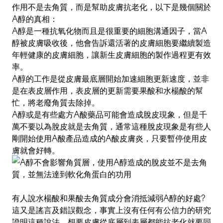
作用不是去角質，而是幫助皮膚抗老化，以下是幾個關於
A醇的真相：
A醇是一種抗氧化物而且是很重要的細胞溝通因子，當A
醇被皮膚吸收後，他會告訴還活著的皮膚細胞要繼續製造
年輕健康的皮膚細胞，讓新生皮膚細胞的製作過程更有效
率。
A醇的工作是從皮膚最底層開始加速細胞更新速度，並非
是在表皮層作用，表皮層的更新需要果酸和水楊酸的幫
忙，將老廢角質去除掉。
A醇或是有些處方A酸藥品可能會造成脫皮現象，但是千
萬不要以為脫皮就是去角質，通常這種脫皮現象是有些人
剛開始使用A酸產品造成的A酸皮膚炎，只要暫停使用皮
膚就會好轉。
有人說水楊酸和果酸去角質成分會消抵減弱A醇的好處?
這又是謠言及錯誤觀念，事實上沒有任何有公信力的研究
證明這種說法。
想要皮膚從底層到表層都能抗老化就要同