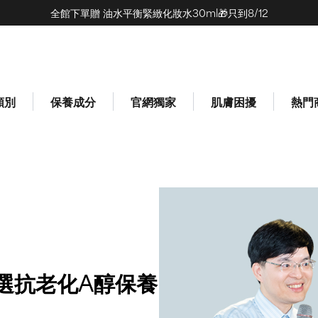
全館下單贈 油水平衡緊緻化妝水30ml🎁只到8/12
(0)
類別
保養成分
官網獨家
肌膚困擾
熱門
選抗老化A醇保養