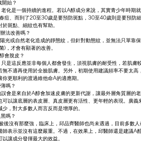
歲開始？
，老化是一個持續的進程。若以A醇成分來說，其實青少年時期
青春痘、而到了20至30歲是要預防斑點，30至40歲則是要預防
對於斑點、細紋也有幫助。
有辦法改善嗎？
善陽光或自然老化造成的靜態紋，但針對動態紋，並無法只單靠
菌)，才會有顯著的改善。
A醇會脫皮？
，只是這反應並非每個人都會發生，須視肌膚的耐受性，若肌膚
若無不適再使用於全臉肌膚。另外，初期使用建議頻率不要太高
讓你更順利的渡過維他命A的適應期。
變薄嗎？
的誤會是來自於A醇會加速皮膚的更新代謝，讓最外層角質層的
也可以讓底層的表皮層、真皮層更有活性、更年輕的表現。廣義
減少，對大多數人而言反而是增厚的。
反黑嗎？
A酸後沒有那麼強，臨床上，邱品齊醫師也尚未遇過，目前多數人
醫師表示並沒有這麼嚴重。不過，在效果上，邱醫師還是建議A
可以讓成分發揮最大的效益。