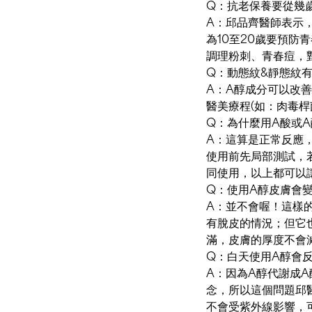
Q：抗老保養要從幾
A：邱品齊醫師表示
為10至20歲要預防
調理粉刺、青春痘，
Q：動態紋&靜態紋
A：A醇成分可以改
醫美療程(如：肉毒桿
Q：為什麼用A酸或
A：這算是正常反應
使用前先局部測試，
同使用，以上都可以
Q：使用A醇皮膚會
A：並不會喔！這樣
有脫皮的情況；但它
滿，皮膚的厚度不會
Q：白天使用A醇會
A：因為A醇代謝成
念，所以這個問題邱
不會受紫外線影響，