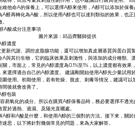
在維他命A的保養上，可以選擇A醇來使用，A醇可以添加於保養
為A醛再轉化為A酸，所以使用A醇也可以達到類似的效果，也正
激。
圖片來源：邱品齊醫師提供
A醇濃度
皮更新代謝、調控皮脂腺功能，還可以增加真皮層基質與蛋白質
命A與其衍生物，它的臨床效果及刺激性，與添加的成分種類、
關，市面上，常見的A醇濃度為0.1%至1%，以上濃度都有效果
，來選擇適合自己的A醇濃度。 建議剛開始使用A醇先少量試用
範圍使用。初期使用，若有乾燥、脫皮、刺癢等情況，建議可以
時間後就會改善了。
A醇包裝
是容易氧化的成分。所以在購買A醇保養品時，務必要選擇不透光
放置於過熱、過濕、及陽光直曬處。
解A醇和A酸是什麼，和使用A醇的三個對的方法。接下來，關於
些迷思，以下將針對幾個常見的問題，來為大家解答。