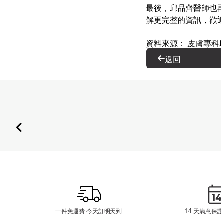
最後，邱品齊醫師也
解更完整的資訊，歡迎
資料來源： 皮膚專科
返回
一件免運費 今天訂明天到
14 天滿意保