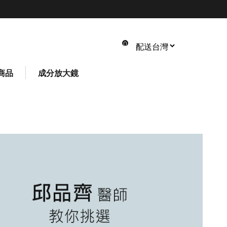
0
商品
成分放大鏡
共 0 件商品
總計: NT$ 0
*請以實際結帳金額為主
*您可在結帳頁面修改數量或刪除商品