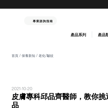
專業諮詢指南
產品系列
產品
首頁
/
保養新知
/
老化/皺紋
2021-10-20
皮膚專科邱品齊醫師，教你挑
品