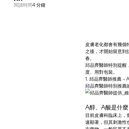
閱讀時間
4 分鐘
皮膚老化都會有幾個
之後，才開始留意到
春。
邱品齊醫師特別提醒
度、用對包裝。
1. 邱品齊醫師推薦－
邱品齊醫師特別推薦
A醇、A酸是什
目前皮膚科臨床上，
速顯著，但其刺激性
方藥物，一般民眾不