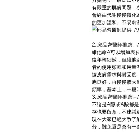
有嚴重的肌膚問題，
會經由代謝慢慢轉化
的更加溫和、不易刺
2. 邱品齊醫師推薦－
維他命A可以增加表
復年輕細緻，但維他
者的使用頻率和用量有
據皮膚需求與耐受度
應良好，再慢慢擴大
頻率，基本上，一段
3. 邱品齊醫師推薦－
不論是A醇或A酸都
存也要留意，不建議
現在大家已經大致了
分，難免還是會有一