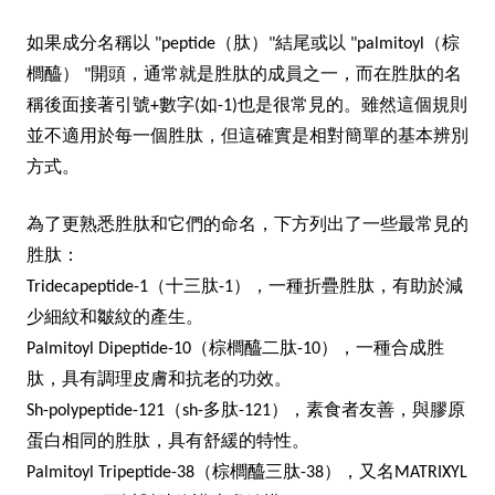
如果成分名稱以 "peptide（肽）"結尾或以 "palmitoyl（棕
櫚醯） "開頭，通常就是胜肽的成員之一，而在胜肽的名
稱後面接著引號+數字(如-1)也是很常見的。雖然這個規則
並不適用於每一個胜肽，但這確實是相對簡單的基本辨別
方式。
為了更熟悉胜肽和它們的命名，下方列出了一些最常見的
胜肽：
Tridecapeptide-1
（十三肽-1），一種折疊胜肽，有助於減
少細紋和皺紋的產生。
Palmitoyl Dipeptide-10
（棕櫚醯二肽-10），一種合成胜
肽，具有調理皮膚和抗老的功效。
Sh-polypeptide-121
（sh-多肽-121），素食者友善，與膠原
蛋白相同的胜肽，具有舒緩的特性。
Palmitoyl Tripeptide-38
（棕櫚醯三肽-38），又名MATRIXYL