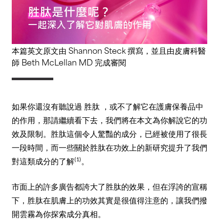
本篇英文原文由
Shannon Steck
撰寫，並且由皮膚科醫
師
Beth McLellan MD
完成審閱
如果你還沒有聽說過
胜肽
，或不了解它在護膚保養品中
的作用，那請繼續看下去，我們將在本文為你解說它的功
效及限制。胜肽這個令人驚豔的成分，已經被使用了很長
一段時間，而一些關於胜肽在功效上的新研究提升了我們
(1)
對這類成分的了解
。
市面上的許多廣告都誇大了胜肽的效果，但在浮誇的宣稱
下，胜肽在肌膚上的功效其實是很值得注意的，讓我們撥
開雲霧為你探索成分真相。