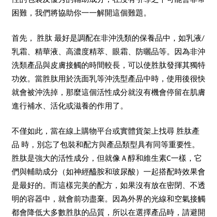
性的包裝及優秀的輔助成分，在沒有引導之下可能會非常
困難，我們將協助你一一解開這個難題。
首先，
胜肽
最好是調配在非沖洗類的保養品中，如乳液/
乳霜、精華液、高濃度精萃、眼霜、防曬品等。因為非沖
洗類產品與皮膚接觸的時間較長，可以使胜肽發揮其獨特
功效。當胜肽用於洗面乳等沖洗型產品中時，使用後很快
就會被沖洗掉，那麼這個活性成分就沒有機會停留在肌膚
進行補水、活化或滋養的作用了。
不僅如此，當在線上購物平台或實體貨架上找尋
胜肽產
品
時，別忘了包裝和配方與產品類型具有同等重要性。
胜肽是強大的活性成分，但就像Ａ醇和維生素C一樣，它
們與輔助成分（如神經醯胺和玻尿酸）一起搭配時效果會
是最好的。而這樣完美的配方，如果沒有放在密閉、不透
明的容器中，就會前功盡棄。因為外界的光線和空氣接觸
都會降低大多數胜肽的品質，所以在選擇產品時，請避開