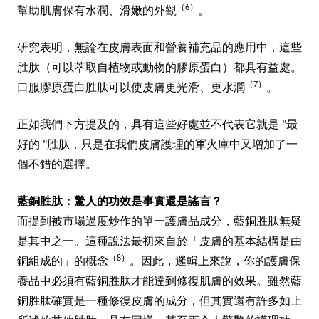
（6）
幫助肌膚保有水潤、滑嫩的外觀
。
研究表明，無論在皮膚表面和營養補充品的應用中，這些
胜肽（可以萃取自植物或動物的膠原蛋白）都具有益處。
（7）
口服膠原蛋白胜肽可以使皮膚更光滑、更水潤
。
正如我們下方提及的，具有這些好處並不代表它就是 "最
好的 "胜肽，只是在我們皮膚護理的軍火庫中又增加了一
個不錯的選擇。
驚人的功效是事實還是謠言？
藍銅胜肽：
而提到被市場過度炒作的單一護膚品成分，藍銅胜肽無疑
是其中之一。這種說法最初來自於「皮膚的基本結構是由
（8）
銅組成的」的概念
。因此，邏輯上來說，你的護膚保
養品中必須有藍銅胜肽才能達到修復肌膚的效果。雖然藍
銅胜肽確實是一種修復皮膚的成分，但其實還有許多如上