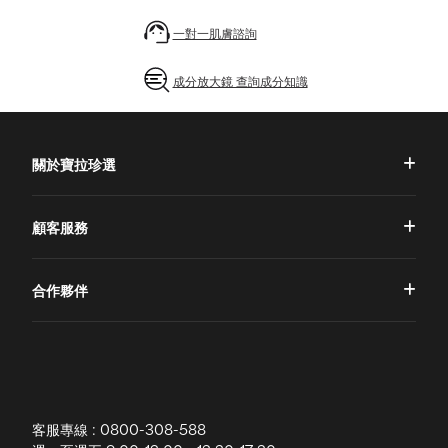
一對一肌膚諮詢
成分放大鏡 查詢成分知識
關於寶拉珍選
品牌理念
顧客服務
品牌故事
一對一肌膚諮詢
合作夥伴
專業國際團隊
訂單查詢
授權通路
獨家五大禮遇
訂購須知
全球寶拉
配送說明
客服專線 : 0800-308-588
退換貨政策