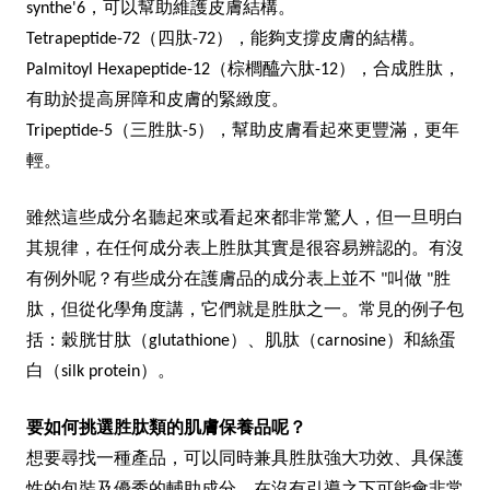
synthe'6，可以幫助維護皮膚結構。
Tetrapeptide-72
（四肽-72），能夠支撐皮膚的結構。
Palmitoyl Hexapeptide-12
（棕櫚醯六肽-12），合成胜肽，
有助於提高屏障和皮膚的緊緻度。
Tripeptide-5
（三胜肽-5），幫助皮膚看起來更豐滿，更年
輕。
雖然這些成分名聽起來或看起來都非常驚人，但一旦明白
其規律，在任何成分表上胜肽其實是很容易辨認的。有沒
有例外呢？有些成分在護膚品的成分表上並不 "叫做 "胜
肽，但從化學角度講，它們就是胜肽之一。常見的例子包
括：穀胱甘肽（glutathione）、肌肽（carnosine）和絲蛋
白（silk protein）。
要如何挑選胜肽類的肌膚保養品呢？
想要尋找一種產品，可以同時兼具胜肽強大功效、具保護