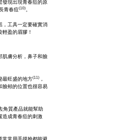
鬆發現出現青春痘的原
(10)
長青春痘
。
話，工具一定要確實消
較輕盈的眉膠！
部肌膚分析，鼻子和臉
(11)
泌最旺盛的地方
，
和臉頰的位置也很容易
去角質產品就能幫助
緩造成青春痘的刺激
要常常用手摸臉都能避