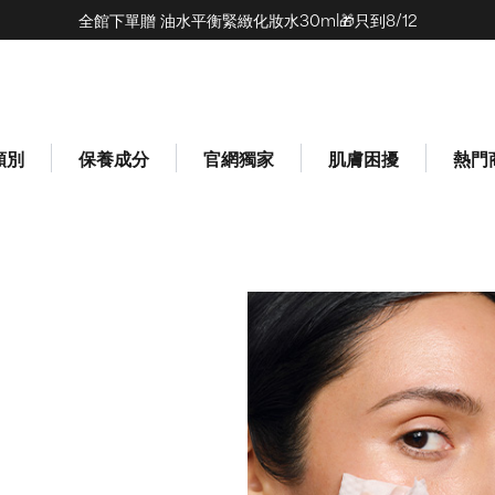
全館下單贈 油水平衡緊緻化妝水30ml🎁只到8/12
(0)
類別
保養成分
官網獨家
肌膚困擾
熱門