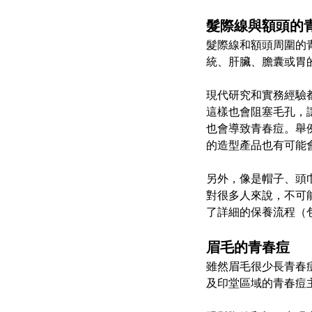
髮際線與額頭的
髮際線和額頭周圍的
統、肝臟、膽囊或胃
現代研究和實務經驗
這樣也會阻塞毛孔，
也會導致青春痘。舉
的造型產品也有可能
另外，像是帽子、頭
對很多人來說，不可
了詳細的保養流程（
眉毛的青春痘
雖然眉毛很少長青春
及印堂區域的青春痘