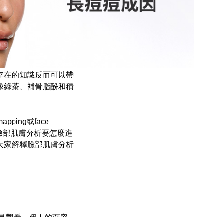
存在的知識反而可以帶
像綠茶、補骨脂酚和積
ing或face
臉部肌膚分析要怎麼進
大家解釋臉部肌膚分析