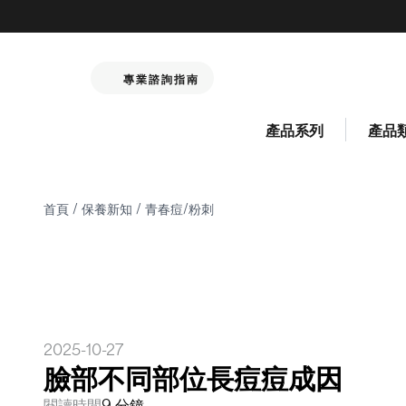
專業諮詢指南
產品系列
產品
首頁
/
保養新知
/
青春痘/粉刺
2025-10-27
臉部不同部位長痘痘成因
閱讀時間
9 分鐘