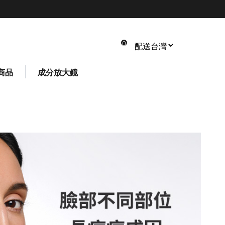
0
商品
成分放大鏡
共 0 件商品
總計: NT$ 0
*請以實際結帳金額為主
*您可在結帳頁面修改數量或刪除商品