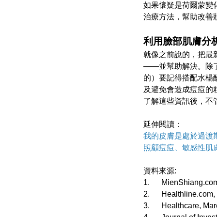
如果懷疑是荷爾蒙變
治療方法，幫助改善
利用臉部肌膚分
就像之前說的，把最
——並幫助解決。除
的）要記得搭配水楊
及避免會造成痘痘的
了解這些資訊後，不
延伸閱讀：
我的皮膚是處於過渡
照顧痘痘、敏感性肌
資料來源:
1. MienShiang.com,
2. Healthline.com, 
3. Healthcare, Marc