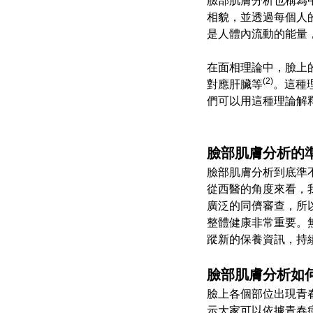
臉部肌膚分析也稱為
相貌，並透過每個人
是人體內流動的能量
在面相理論中，臉上
(2)
對應肝臟等
。這種
們可以用這種理論解
臉部肌膚分析的
臉部肌膚分析到底準
從西醫的角度來看，
廣泛的同儕審查，所
整體健康非常重要。
蹤新的保養資訊，持
臉部肌膚分析如
臉上各個部位出現青
示大家可以依據青春