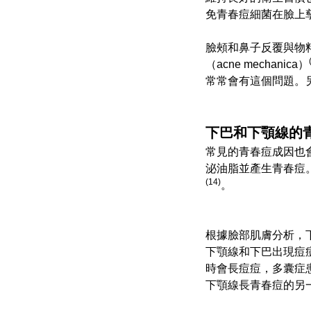
免青春痘細菌在臉上
臉頰和鼻子反覆與物
（acne mechanica）
常常會有這個問題。
下巴和下顎線的
常見的青春痘成因也
泌油脂並產生青春痘
(14)
。
根據臉部肌膚分析，
下顎線和下巴出現痘
時會長痘痘，多囊症
下顎線長青春痘的另