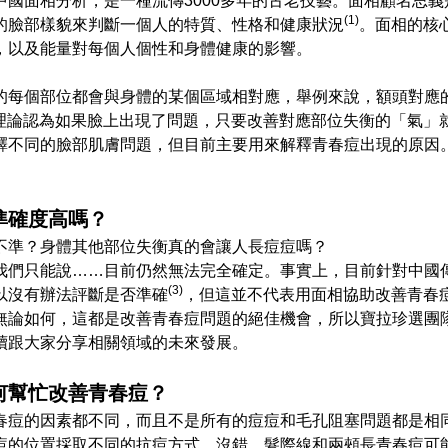
中國面相分析，是一種流傳3000多年的古老技藝。面相顧名思
(1)
的臉部樣貌來判斷一個人的特質、性格和健康狀況
。面相的核
，以及能量對每個人個性和身體健康的影響。
的每個部位都會與身體的某個區域相對應，舉例來說，額頭對應
理論認為如果臉上出現了問題，只要改善對應部位失衡的「氣」
釋不同的臉部肌膚問題，但目前主要用來解釋青春痘出現的原因
準確度高嗎？
不準？身體其他部位失衡真的會讓人長痘痘嗎？
我們只能說……目前仍然無法完全確定。事實上，目前針對中國
(3)
以沒有辦法評斷是否準確
，但這並不代表用面相協助改善青春
無論如何，這都是改善青春痘問題的絕佳機會，所以寶拉珍選團
續跟大家分享相關領域的未來發展。
何幫忙改善青春痘？
春痘的因素都不同，而且不是所有的痘痘和毛孔阻塞問題都是相
痘的位置採取不同的抗痘方式。沒錯，髮際線和兩頰長青春痘可