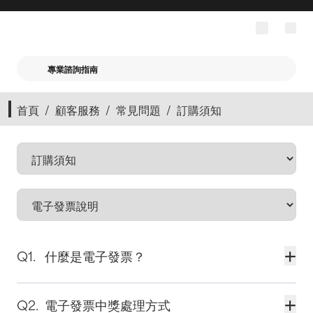
專業諮詢指南
首頁
/
顧客服務
/
常見問題
/
訂購須知
什麼是電子發票？
根據財政部令「電子發票實施作業要點」，消
費者完成訂單付款且於商品出貨後，所開立之
電子發票中獎處理方式