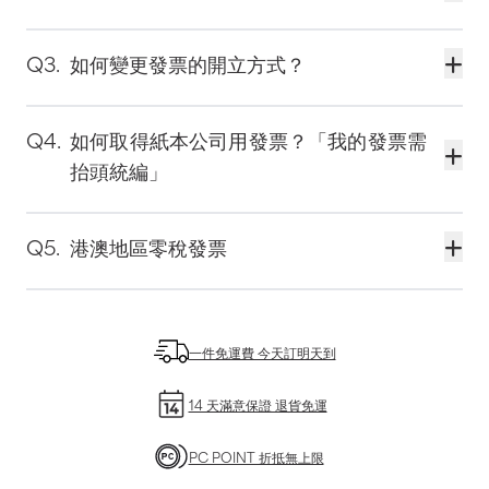
「二聯電子發票」或「三聯電子發票」，將以
依統一發票使用辦法規定，每逢單月 25 日將
電子郵件方式通知消費者，並將發票號碼上傳
根據財政部公佈之統一發票中獎號碼進行電腦
如何變更發票的開立方式？
至整合服務平台留存，消費者可利用財政部電
對獎（已索取、已作廢發票除外），若有中獎
子發票整合平台查詢消費紀錄。恕不另寄紙本
若您當初於訂購時已選擇「公司發票」，訂單
通知方式將依消費者使用發票載具類型及載具
發票。
成立後即無法更改為「個人發票」。倘若當初
如何取得紙本公司用發票？「我的發票需
歸戶狀態，處理方式如下：
已選擇「個人發票」，發票一經開立，恕無法
抬頭統編」
(1) 發票載具已歸戶：使用「手機條碼載具」或
換開為「公司發票」，請於消費時確認應取得
「自然人憑證載具」，中獎發票將由「財政部
請在結帳流程中填寫統一編號並選取關貿會員
二聯（個人消費）或三聯（報帳用）發票，本
電子發票整合平台」進行領獎相關通知及作
載具，於發票開立後即會由關貿發送開立通知
港澳地區零稅發票
公司已盡告知義務，且為配合國稅局勸止二聯
業。
並附上三聯式發票供消費者列印。
換開三聯之政策，本公司有權利考量各因素後
依統一發票給獎辦法第 11 條規定，依各法律規
(2) 發票載具未歸戶：由關貿以電子郵件通知
婉拒換開發票。若誤選請盡速取消訂單或辦理
定營業稅稅率為零者，不適用給獎之規定。
您領獎相關通知及作業，請自行前往指定超商
退貨重新訂購。
一件免運費 今天訂明天到
列印電子發票證明聯並至實體兌獎服務據點領
獎。
14 天滿意保證 退貨免運
◎ 重要提醒：請留意電子信箱地址正確性。
PC POINT 折抵無上限