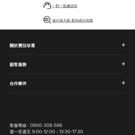
一對一肌膚諮詢
成分放大鏡 查詢成分知識
關於寶拉珍選
品牌理念
顧客服務
品牌故事
一對一肌膚諮詢
合作夥伴
專業國際團隊
訂單查詢
授權通路
獨家五大禮遇
訂購須知
全球寶拉
配送說明
客服專線 : 0800-308-588
退換貨政策
週一至週五 9:00-12:00；13:30-17:30