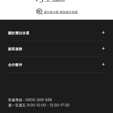
成分放大鏡 查詢成分知識
關於寶拉珍選
品牌理念
顧客服務
品牌故事
一對一肌膚諮詢
合作夥伴
專業國際團隊
訂單查詢
授權通路
獨家五大禮遇
訂購須知
全球寶拉
配送說明
客服專線 : 0800-308-588
退換貨政策
週一至週五 9:00-12:00；13:30-17:30