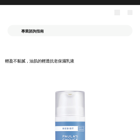
專業諮詢指南
輕盈不黏膩，油肌的輕透抗老保濕乳液