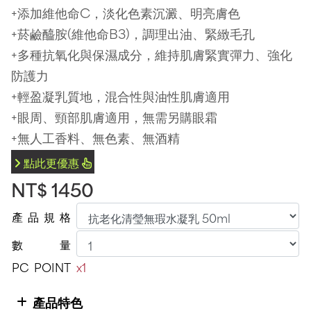
+添加維他命C，淡化色素沉澱、明亮膚色
+菸鹼醯胺(維他命B3)，調理出油、緊緻毛孔
+多種抗氧化與保濕成分，維持肌膚緊實彈力、強化
防護力
+輕盈凝乳質地，混合性與油性肌膚適用
+眼周、頸部肌膚適用，無需另購眼霜
+無人工香料、無色素、無酒精
點此更優惠
NT$ 1450
產
品
規
格
數
量
PC
POINT
x1
產品特色