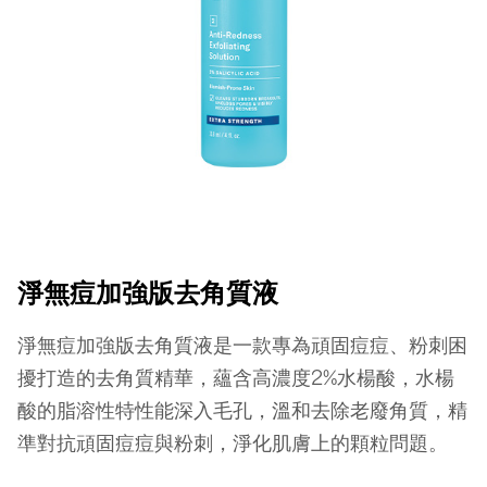
淨無痘加強版去角質液
淨無痘加強版去角質液是一款專為頑固痘痘、粉刺困
擾打造的去角質精華，蘊含高濃度2%水楊酸，水楊
酸的脂溶性特性能深入毛孔，溫和去除老廢角質，精
準對抗頑固痘痘與粉刺，淨化肌膚上的顆粒問題。