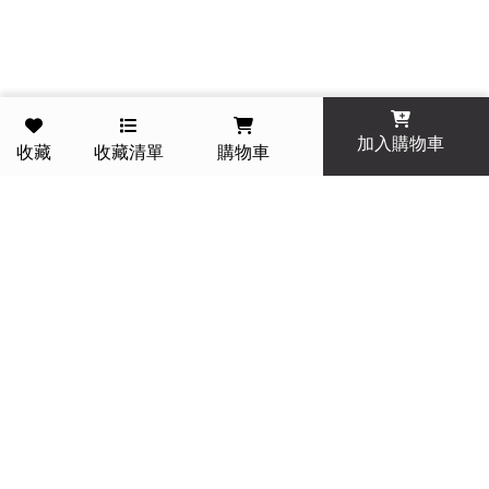
加入購物車
收藏
收藏清單
購物車
一件免運費 今天訂明天到
14 天滿意保證 退貨免運
PC POINT 折抵無上限