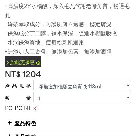
+高濃度2%水楊酸，深入毛孔代謝老廢角質，暢通毛
孔
+綠茶萃取成分，呵護肌膚不適感，穩定膚況
+保濕成分丁二醇，補水保濕，促進水楊酸吸收
+水潤保濕質地，痘痘粉刺肌適用
+無添加人工香料、無添加色素、無添加酒精
點此更優惠
NT$ 1204
產
品
規
格
數
量
PC
POINT
x1
產品特色