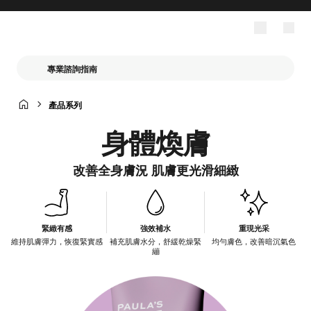
專業諮詢指南
產品系列
身體煥膚
改善全身膚況 肌膚更光滑細緻
緊緻有感
強效補水
重現光采
維持肌膚彈力，恢復緊實感
補充肌膚水分，舒緩乾燥緊
均勻膚色，改善暗沉氣色
繃