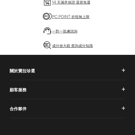
14 天滿意保證 退貨免運
PC POINT 折抵無上限
一對一肌膚諮詢
成分放大鏡 查詢成分知識
關於寶拉珍選
品牌理念
顧客服務
品牌故事
一對一肌膚諮詢
合作夥伴
專業國際團隊
訂單查詢
授權通路
獨家五大禮遇
訂購須知
全球寶拉