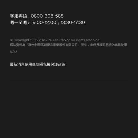
配送說明
客服專線 : 0800-308-588
退換貨政策
週一至週五 9:00-12:00；13:30-17:30
常見問題
© Copyright 1995-2026 Paula's Choice.All rights reserved.
網站資料為「聯合利華高端產品事業股份有限公司」所有，未經授權同意請勿轉載使用
聯絡我們
8.9.3
最新消息
使用條款
隱私權保護政策