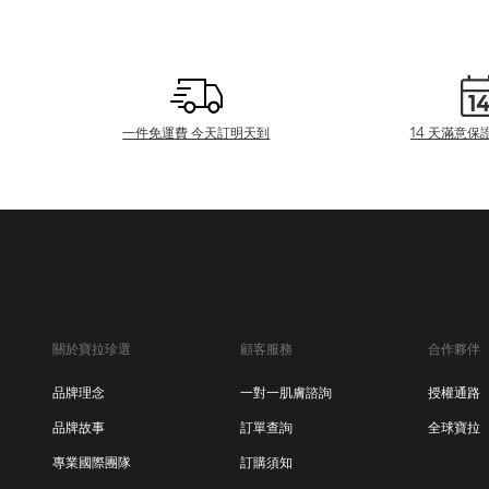
一件免運費 今天訂明天到
14 天滿意保
關於寶拉珍選
顧客服務
合作夥伴
品牌理念
一對一肌膚諮詢
授權通路
品牌故事
訂單查詢
全球寶拉
專業國際團隊
訂購須知