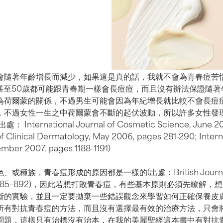
會隨著年齡增長而減少，如果這是真的話，我就不會為青春痘苦
0甚至50歲都可能跟青春期一樣會長痘痘，而且沒有辦法保證隨
為荷爾蒙的關係，不過男生可能會因為年紀增長就比較不會長痘
，不過女性一生之中荷爾蒙會不斷的起伏波動，所以許多女性發
ternational Journal of Cosmetic Science, June 200
f Clinical Dermatology, May 2006, pages 281-290; Interna
mber 2007, pages 1188-1191)
種族，青春痘形成的原因都是一樣的(出處：British Journal of
ages 885–892)，因此若想打敗青春痘，有些基本原則必須先瞭解
斷的實驗，並且一定要拋棄一些錯誤觀念來學習如何正確保養皮
所有對抗青春痘的方法，而且沒有選擇最有效的治療方法，只會
問題，這樣只有治標沒有治本，在我的美麗聖經這本書中有對抗