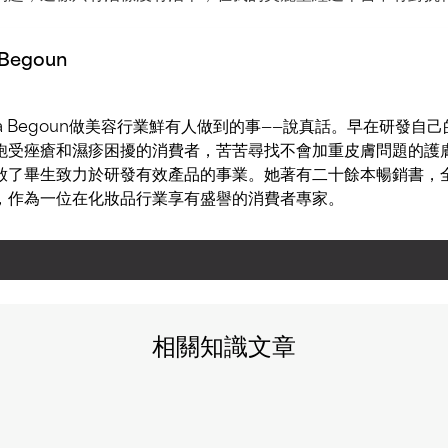
 Begoun
ula Begoun做美容行業鮮有人做到的事——說真話。早在研發自
飽受痤瘡和濕疹困擾的消費者，苦苦尋找不會加重皮膚問題的護
啟了畢生致力於研發有效產品的事業。她著有二十餘本暢銷書，全
，作為一位在化妝品行業享有盛譽的消費者專家。
相關知識文章