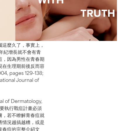
惱這麼久了，事實上，
著年紀增長就不會有青
痘，因為男性在青春期
現在生理期前後反而容
4, pages 129-138;
tional Journal of
 Dermatology,
，想要執行戰痘計畫必須
膚，若不瞭解青春痘就
將情況越搞越糟，或是
青春痘的完整介紹文