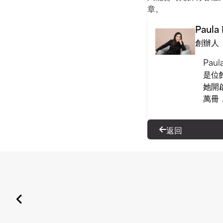
章。
Paula
創辦人
Pa
是位
她開
萬冊
返回