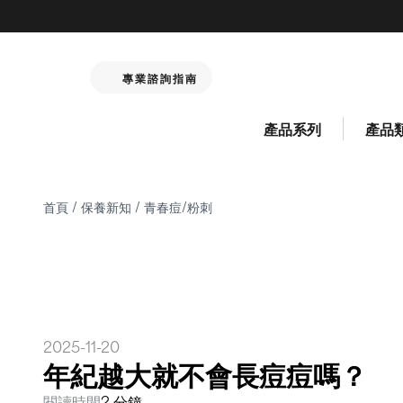
專業諮詢指南
產品系列
產品
首頁
/
保養新知
/
青春痘/粉刺
2025-11-20
年紀越大就不會長痘痘嗎？
閱讀時間
2 分鐘