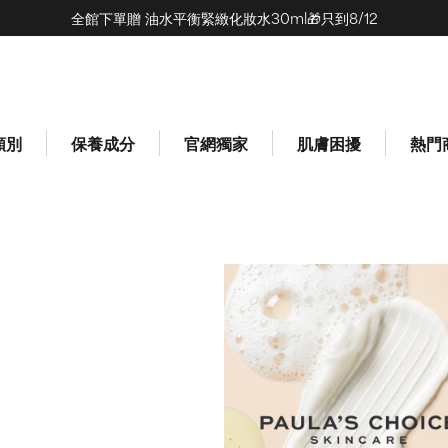
全館下單贈 油水平衡緊緻化妝水30ml🎁只到8/12
類別
保養成分
官網獨家
肌膚困擾
熱門