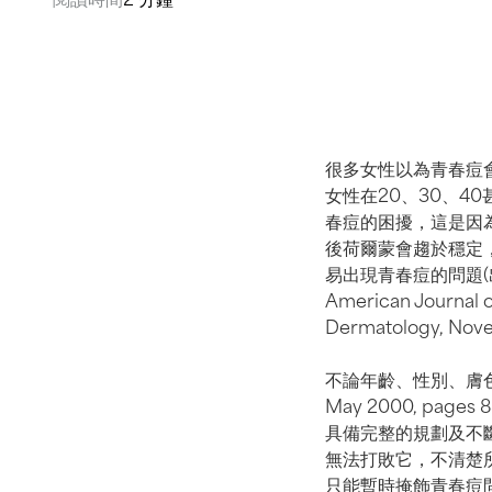
很多女性以為青春痘
女性在20、30、4
春痘的困擾，這是因
後荷爾蒙會趨於穩定
易出現青春痘的問題(出處： In
American Journal o
Dermatology, Nove
不論年齡、性別、膚色、或
May 2000, p
具備完整的規劃及不
無法打敗它，不清楚
只能暫時掩飾青春痘