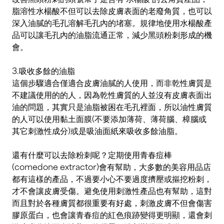
脂溶性水楊酸不但可以去除皮膚表面的老廢角質，也可以
深入油膩的毛孔溶解毛孔內的堵塞。規律地使用水楊酸產
品可以讓毛孔內的油脂流通正常，減少黑頭粉刺形成的機
會。
3.吸收多餘的油脂
這個步驟適合僅適合皮膚油膩的人使用，而非乾性膚質是
不建議使用的的人，因為乾性膚質的人並沒有皮膚表面出
油的問題，其實只是油脂被困在毛孔裡面，所以油性膚質
的人可以使用黏土面膜(不要添加薄荷、薄荷腦、樟腦或
其它刺激性成分)或是吸油面紙來吸收多餘油脂。
還有什麼可以去除粉刺呢？定期使用青春痘棒
(comedone extractor)會有幫助，大多數的美容用品店
都有這樣的產品，不過要小心不要過度擠壓或摳挖粉刺，
才不會讓皮膚受傷。避免使用刺激性產品也有幫助，這對
而且對於各種膚質都很重要有好處，刺激皮膚不但會傷害
膠原蛋白，也會讓青春痘的紅色痕跡變得更明顯，還會刺