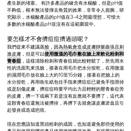
產生新的堵塞。 有許多產品的確含有水楊酸，但是pH值
不夠低，根本無法發揮去角質的效果，非常令人扼腕，研
究顯示，水楊酸產品的pH值在3–4之間最理想，可惜大
多數的水楊酸產品pH並沒有在這範圍當中。
要怎樣才不會擠痘痘擠過頭呢？
我們從來不建議蒸臉，因為熱氣會造成皮膚靜脈曲張且刺
激皮膚，但是可以
使用微溫的毛巾敷在臉上來軟化粉刺和
青春痘
，這樣清除粉刺和青春痘就比較輕鬆了，所先用水
性的洗面乳來洗臉，接著在用毛巾把水分按乾，在用微溫
的濕潤毛巾放在臉上大約10至15分鐘，接著在把臉上的
水分按乾，再用衛生紙包住手指來擠痘痘已避免手指滑掉
或是刮傷皮膚，擠痘痘時要平均出力且輕輕的壓青春痘旁
的皮膚，擠一下或兩下若是沒有反應就不要擠了，這代表
這顆青春痘還無法被擠掉，再擠下去就會讓皮膚淤血且引
起發炎或造成疤痕。
現在您應該知道黑頭粉刺的成因，也知道避免那些使用的
產品和使用和哪些產品使用後能獲得改善。有些黑頭粉刺