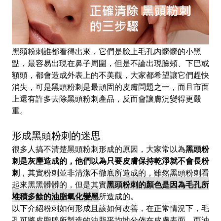
黑頭粉刺誰都看得出來，它們是臉上毛孔內髒髒的小黑
點，最容易出現在鼻子周圍，但是不論出現臉頰、下巴或
額頭，都會造成外表上的不美觀，大家都希望讓它們趕快
消失，可是黑頭粉刺是最頑固的皮膚問題之一，而且市面
上還有許多去除黑頭粉刺產品，反而會讓膚況變得更嚴
重。
形成黑頭粉刺的迷思
很多人搞不清楚黑頭粉刺形成的原因，大家常以為
黑頭粉
刺是灰塵造成的，他們以為只要皮膚保持乾淨就不會長粉
刺
，其實粉刺並非清潔不徹底所造成的，雖然黑頭粉刺看
起來黑黑髒髒的，但是其實
黑頭粉刺的顏色是因為毛孔所
堆積多餘的油脂氧化變黑
所造成的。
以下介紹粉刺如何形成且該如何改善，在正常情況下，毛
孔可將皮脂腺所製造的油脂平均地分佈在皮膚表面，而油