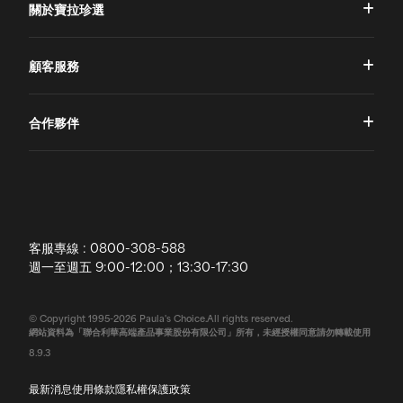
關於寶拉珍選
品牌理念
顧客服務
品牌故事
一對一肌膚諮詢
合作夥伴
專業國際團隊
訂單查詢
授權通路
獨家五大禮遇
訂購須知
全球寶拉
配送說明
客服專線 : 0800-308-588
退換貨政策
週一至週五 9:00-12:00；13:30-17:30
常見問題
© Copyright 1995-2026 Paula's Choice.All rights reserved.
網站資料為「聯合利華高端產品事業股份有限公司」所有，未經授權同意請勿轉載使用
聯絡我們
8.9.3
最新消息
使用條款
隱私權保護政策