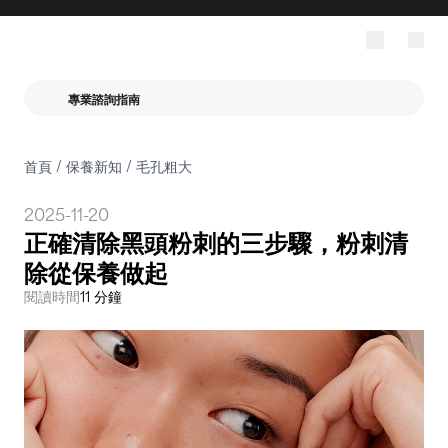
專業諮詢指南
首頁
/
保養新知
/
毛孔粗大
2025-11-20
正確清除黑頭粉刺的三步驟，粉刺清
除從保養做起
閱讀時間
11 分鐘