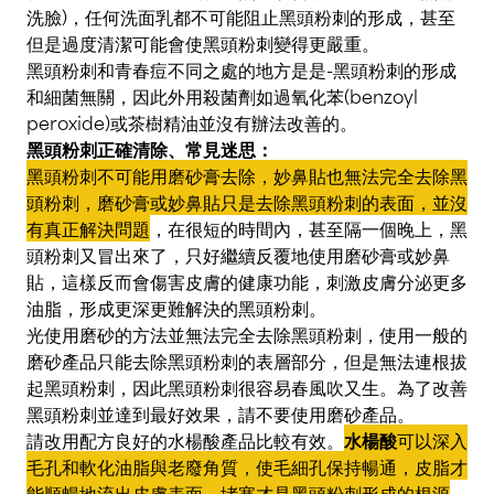
洗臉)，任何洗面乳都不可能阻止黑頭粉刺的形成，甚至
但是過度清潔可能會使黑頭粉刺變得更嚴重。
黑頭粉刺和青春痘不同之處的地方是是-黑頭粉刺的形成
和細菌無關，因此外用殺菌劑如過氧化苯(benzoyl
peroxide)或茶樹精油並沒有辦法改善的。
黑頭粉刺正確清除、常見迷思：
黑頭粉刺不可能用磨砂膏去除，妙鼻貼也無法完全去除黑
頭粉刺，磨砂膏或妙鼻貼只是去除黑頭粉刺的表面，並沒
有真正解決問題
，在很短的時間內，甚至隔一個晚上，黑
頭粉刺又冒出來了，只好繼續反覆地使用磨砂膏或妙鼻
貼，這樣反而會傷害皮膚的健康功能，刺激皮膚分泌更多
油脂，形成更深更難解決的黑頭粉刺。
光使用磨砂的方法並無法完全去除黑頭粉刺，使用一般的
磨砂產品只能去除黑頭粉刺的表層部分，但是無法連根拔
起黑頭粉刺，因此黑頭粉刺很容易春風吹又生。為了改善
黑頭粉刺並達到最好效果，請不要使用磨砂產品。
請改用配方良好的水楊酸產品比較有效。
水楊酸
可以深入
毛孔和軟化油脂與老廢角質，使毛細孔保持暢通，皮脂才
能順暢地流出皮膚表面。堵塞才是黑頭粉刺形成的根源
，