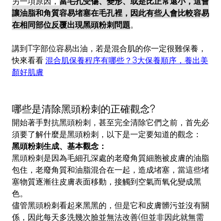
讓油脂和角質容易堵塞在毛孔裡，因此有些人會比較容易
在相同部位反覆出現黑頭粉刺問題
。
講到T字部位容易出油，若是混合肌的你一定很難保養，
快來看看
混合肌保養程序有哪些？3大保養順序，養出美
顏好肌膚
哪些是清除黑頭粉刺的正確觀念?
開始著手對抗黑頭粉刺，甚至完全清除它們之前，首先必
須要了解什麼是黑頭粉刺，以下是一定要知道的觀念：
黑頭粉刺生成、基本觀念：
黑頭粉刺是因為毛細孔深處的老廢角質細胞被皮膚的油脂
包住，老廢角質和油脂混合在一起，造成堵塞，當這些堵
塞物質逐漸往皮膚表面移動，接觸到空氣而氧化變成黑
色。
儘管黑頭粉刺看起來黑黑的，但是它和皮膚髒污並沒有關
係，因此每天多洗幾次臉並無法改善(但並非因此就無需