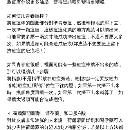
激皮膚分泌更多油脂，使得黑頭粉刺變得更糟糕。
如何使用青春痘棒？
將痘痘棒的圈圈部分對準青春痘，然後輕輕地的壓下去，
一次擠一顆痘痘，這樣痘痘化膿的地方應該可以擠出來。
可能需要多壓一兩次才能成功擠出痘痘，不過不要壓太多
次。如果擠過頭可能會造成疤痕(妳應該不想要臉上留下
擠痘痘的疤痕吧！)
如果青春痘很腫，裡面可能有一些痘痘棒擠不出來的膿，
那可以繼續以下步驟：
將指腹(不是指甲)放在痘痘旁邊。輕輕地(一定要放輕力
道)朝痘痘紅腫的部位往下往內壓，如果第一次擠不出來
時，換個角度再擠一次，如果第二次擠不出來就算了，如
果擠太過頭可能會造成疤痕。
４.荷爾蒙阻斷劑、避孕藥、和口服A酸
對於皮膚非常油膩的人來說，荷爾蒙阻斷劑和避孕藥可以
減少男性荷爾蒙的分泌以減少油脂分泌，若是以上方法都