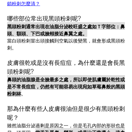
鎖粉刺怎麼清？
哪些部位常出現黑頭粉刺呢?
黑頭粉刺通常出現在油脂分泌較旺盛之處如Ｔ字部位：鼻
頭、額頭、下巴或臉頰接近鼻翼之處。
當白頭粉刺冒出頭接觸到空氣以後變黑，就會形成黑頭粉
刺。
皮膚很乾或是沒有長痘痘，為什麼還是會長黑
頭粉刺呢?
鼻頭的油脂腺是全臉最多之處，所以即使肌膚屬於乾性或
是不常長痘痘，仍然有可能容易出現宛如草莓鼻般的黑頭
粉刺林
。
那為什麼有些人皮膚很油但是很少有黑頭粉刺
呢？
雖然油脂分泌過剩是原因之一，但是毛孔內部的形狀也是
另一項原因，
當毛孔受傷、變形、或是比正常還小，這會