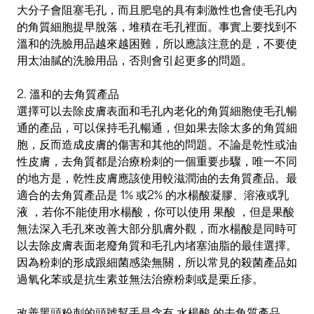
大分子會阻塞毛孔，而且肥皂的具有刺激性也會使毛孔內
的角質細胞提早脫落，堆積在毛孔裡面。事實上要找到不
溫和的洗臉用品越來越困難，所以應該注意的是，不要使
用太油膩的洗臉用品，否則會引起更多的問題。
2.
溫和的去角質產品
選擇可以去除皮膚表面和毛孔內老化的角質細胞使毛孔暢
通的產品，可以保持毛孔暢通，但如果去除太多的角質細
胞，反而造成皮膚的傷害和其他的問題。不論是乾性或油
性皮膚，去角質都是治療粉刺的一個重要步驟，唯一不同
的地方是，乾性皮膚應該使用較滋潤油的去角質產品。最
適合的去角質產品是
1% 或2% 的水楊酸凝膠、溶液或乳
液
，若你不能使用水楊酸，你可以使用
果酸
，但是果酸
無法深入毛孔來改善大部分肌膚外觀，而水楊酸是同時可
以去除皮膚表面老廢角質和毛孔內堵塞油脂的最佳選擇。
因為粉刺的形成跟細菌感染無關，所以常見的殺菌產品如
過氧化苯或是抗生素並無法治療粉刺或是栗丘疹。
改善黑頭粉刺的頭號幫手是含有
水楊酸
的去角質產品，