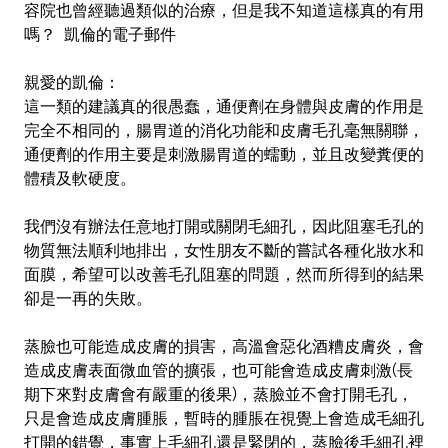
容院也曾經聽過類似的治療，但是我不知道這樣真的有用
嗎？ 凱倫的電子郵件
親愛的凱倫
：
這一類的建議真的很愚蠢，通便劑在身體與皮膚的作用是
完全不相同的，腸胃道的消化功能和皮膚毛孔毫無關聯，
通便劑的作用主要是刺激腸胃道的蠕動，並且改變糞便的
體積及軟硬度。
我們沒有辦法任意地打開或關閉毛細孔，因此阻塞毛孔的
物質無法順利地排出，女性朋友不斷的嘗試各種化妝水和
面膜，希望可以改善毛孔阻塞的問題，然而所得到的結果
卻是一再的失敗。
蒸臉也可能造成皮膚的損害，高溫會惡化酒糟皮膚炎，會
造成皮膚表面微血管的擴張，也可能會造成皮膚刺激(長
期下來對皮膚會有嚴重的後果)，蒸臉並不會打開毛孔，
只是會造成皮膚腫脹，暫時的腫脹在視覺上會造成毛細孔
打開的錯覺，事實上毛細孔還是緊閉的，蒸臉後毛細孔裡