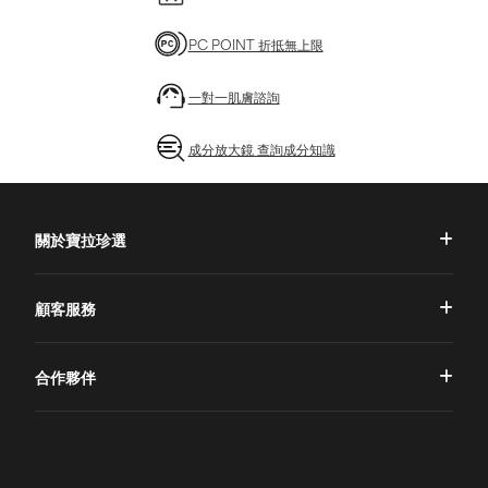
PC POINT 折抵無上限
一對一肌膚諮詢
成分放大鏡 查詢成分知識
關於寶拉珍選
品牌理念
顧客服務
品牌故事
一對一肌膚諮詢
合作夥伴
專業國際團隊
訂單查詢
授權通路
獨家五大禮遇
訂購須知
全球寶拉