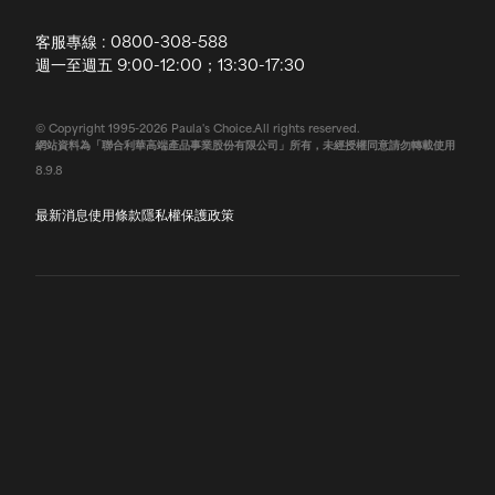
配送說明
客服專線 : 0800-308-588
退換貨政策
週一至週五 9:00-12:00；13:30-17:30
常見問題
© Copyright 1995-2026 Paula's Choice.All rights reserved.
網站資料為「聯合利華高端產品事業股份有限公司」所有，未經授權同意請勿轉載使用
聯絡我們
8.9.8
最新消息
使用條款
隱私權保護政策