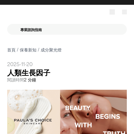
專業諮詢指南
首頁
/
保養新知
/
成分聚光燈
2025-11-20
人類生長因子
閱讀時間
2 分鐘