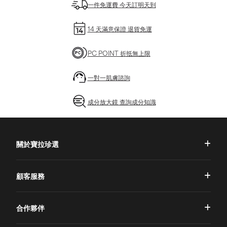
一件免運費 今天訂明天到
14 天滿意保證 退貨免運
PC POINT 折抵無上限
一對一肌膚諮詢
成分放大鏡 查詢成分知識
關於寶拉珍選
品牌理念
顧客服務
品牌故事
一對一肌膚諮詢
合作夥伴
專業國際團隊
訂單查詢