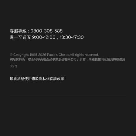
授權通路
獨家五大禮遇
訂購須知
全球寶拉
配送說明
客服專線 : 0800-308-588
退換貨政策
週一至週五 9:00-12:00；13:30-17:30
常見問題
© Copyright 1995-2026 Paula's Choice.All rights reserved.
網站資料為「聯合利華高端產品事業股份有限公司」所有，未經授權同意請勿轉載使用
聯絡我們
8.9.3
最新消息
使用條款
隱私權保護政策