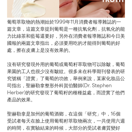
葡萄萃取物的熱潮始於1999年11月消費者報導雜誌的一
篇文章，這篇文章提到葡萄是一種抗氧化劑，抗氧化的能
力比綠茶和藍莓還要好，另外在消費者報導雜誌和今日美
國報的兩篇文章指出，必須要用吃的才能得到葡萄的好
處，擦在皮膚上是沒有效果的。
沒有研究發現外用的葡萄或葡萄籽萃取物可以除皺，葡萄
果園的工人也很少沒有皺紋。很多未在科學期刊發表的研
究號稱「證實」了葡萄的功效，舉例來說，某家化妝品公
司指出，聖赫勒拿整形外科賀伯醫師(Dr. Stephen
Herber)的研究發現了葡萄籽的種種益處，而證實了他們
產品的效果。
聖赫勒拿是加州的葡萄酒鄉，在這個「研究」中，16個
受試者每天在臉上使用葡萄籽萃取物兩次，一共使用六週
的時間，在實驗結束的時候，大部分的受試者膚質變好