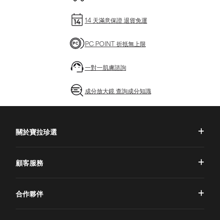
14 天滿意保證 退貨免運
PC POINT 折抵無上限
一對一肌膚諮詢
成分放大鏡 查詢成分知識
關於寶拉珍選
品牌理念
顧客服務
品牌故事
一對一肌膚諮詢
合作夥伴
專業國際團隊
訂單查詢
授權通路
獨家五大禮遇