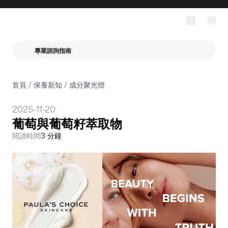
專業諮詢指南
首頁
/
保養新知
/
成分聚光燈
2025-11-20
葡萄與葡萄籽萃取物
閱讀時間
3 分鐘