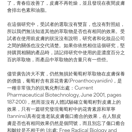
了，青春痘改善了，皮膚不再乾燥，並且發現在夜間皮膚
會排出色素和油脂。
在這個研究中，受試者的選取沒有雙盲，也沒有對照組，
所以我們無法知道其他的萃取物是否也有相同的效果。受
試者在使用前皮膚的狀況沒有說明，研究者和化妝品公司
之間的關係也沒交代清楚。如果你依然相信這個研究，堅
持購買相關的產品時，請記得研究中使用的是濃度百分之
百的萃取物，而產品中萃取物的含量只有一些些。
儘管廣告誇大不實，仍然無損於葡萄籽萃取物在皮膚保養
的價值，葡萄籽含有原花青素(Proanthocyanidin)，是
一種非常強力的抗氧化劑(出處：Current
Pharmaceutical Biotechnology, June 2001, pages
187-200)，然而並沒有人體試驗確立葡萄籽對皮膚上的
效果，只有一篇研究發現葡萄籽中的花青素原和單寧
(tannins)具有促進老鼠皮膚傷口癒合的效果，在人類皮
膚是否也有相同效果仍然是個問號，而且別忘了傷口癒合
和皺紋是不相干的 (出處: Free Radical Biology and