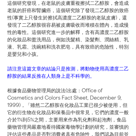
這個研究發現，在老鼠的皮膚重複擦拭二乙醇胺，會造成
老鼠的肝癌和腎臟癌，這個研究除了發現二乙醇胺的致癌
性(事實上只發生於擦拭高濃度二乙醇胺的老鼠皮膚)，還
發現了二乙醇胺很容易被皮膚吸收而堆積在體內，造成慢
性的毒性。這個研究進一步的解釋，含有高濃度二乙醇胺
的化妝品和盥洗用品，例如洗髮精、染髮劑、潤絲精、乳
液、乳霜、洗碗精和洗衣肥皂，具有致癌的危險性，特別
是嬰兒和小孩。
請注意這篇文章的結論只是推測，將動物使用高濃度二乙
醇胺的結果反推在人類身上是不科學的。
根據食品藥物管理局的說法(出處：Office of
Cosmetics and Colors Fact Sheet, December 9,
1999)，「雖然二乙醇胺在化妝品工業已很少被使用，但
它的衍生物在化妝品和保養品中很常見，它們的濃度一般
介於1%到5%之間，主要用來作為乳化劑和起泡劑，食品
藥物管理局嚴肅地看待國家毒物學計劃的研究，並審慎的
評估這些產品是否對消費者具有危險性，我們認為目前並