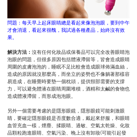
問題：每天早上起床眼睛總是看起來像泡泡眼，要到中午
才會消退，看起來很醜，我試過各種產品，始終沒有效
果。
解決方法：
沒有任何化妝品或保養品可以完全改善眼睛泡
泡眼的問題，但很多原因包括體液滯留等，皆會造成眼睛
周圍的皮膚泡泡的，睡眠不足比較會造成眼球佈滿血絲，
造成的原因就沒那麼高，而坐立的姿勢也不像躺著那樣容
易造成，在睡覺時要墊一個枕頭，提供頸部需要的支撐
力，可以避免體液在眼睛周圍堆積，酒精和太鹹的食物也
造成體液滯留，而形成泡泡眼。
另外一個需要考慮的是隱形眼鏡，隱形眼鏡可能刺激眼
睛，要確定隱形眼鏡是否度數合適，戴起來舒服，和眼睛
血管充血一樣，煙塵、揉眼睛、過敏、空氣太乾燥、化妝
品顆粒跑進眼睛、空氣污染、晚上沒有卸妝(可能引起發