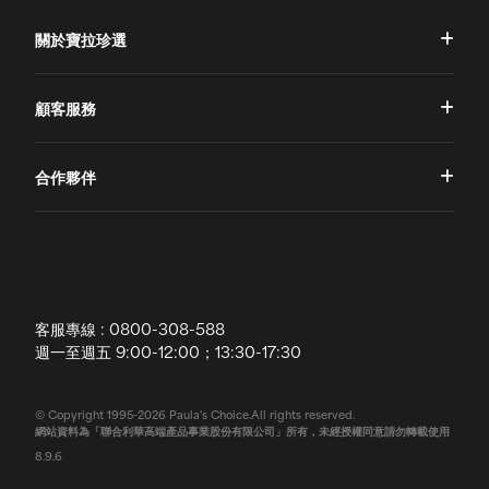
關於寶拉珍選
品牌理念
顧客服務
品牌故事
一對一肌膚諮詢
合作夥伴
專業國際團隊
訂單查詢
授權通路
獨家五大禮遇
訂購須知
全球寶拉
配送說明
客服專線 : 0800-308-588
退換貨政策
週一至週五 9:00-12:00；13:30-17:30
常見問題
© Copyright 1995-2026 Paula's Choice.All rights reserved.
網站資料為「聯合利華高端產品事業股份有限公司」所有，未經授權同意請勿轉載使用
聯絡我們
8.9.6