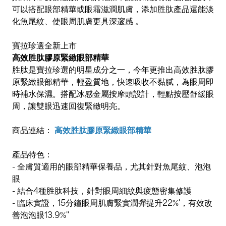
可以搭配眼部精華或眼霜滋潤肌膚，添加胜肽產品還能淡
化魚尾紋、使眼周肌膚更具深邃感 。
寶拉珍選全新上市
高效胜肽膠原緊緻眼部精華
胜肽是寶拉珍選的明星成分之一，今年更推出高效胜肽膠
原緊緻眼部精華，輕盈質地，快速吸收不黏膩，為眼周即
時補水保濕。搭配冰感金屬按摩頭設計，輕點按壓舒緩眼
周，讓雙眼迅速回復緊緻明亮。
商品連結：
高效胜肽膠原緊緻眼部精華
產品特色：
- 全膚質適用的眼部精華保養品，尤其針對魚尾紋、泡泡
眼
- 結合4種胜肽科技，針對眼周細紋與疲態密集修護
- 臨床實證，15分鐘眼周肌膚緊實潤彈提升22%'，有效改
善泡泡眼13.9%''