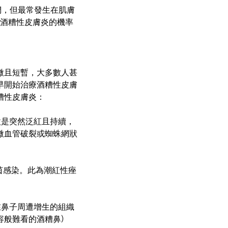
們，但最常發生在肌膚
為酒糟性皮膚炎的機率
微且短暫，大多數人甚
早開始治療酒糟性皮膚
糟性皮膚炎：
微是突然泛紅且持續，
微血管破裂或蜘蛛網狀
茵感染。此為潮紅性痤
在鼻子周遭增生的組織
容般難看的酒糟鼻)