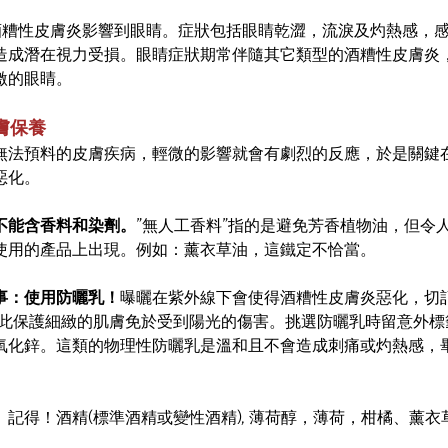
酒糟性皮膚炎影響到眼睛。症狀包括眼睛乾澀，流淚及灼熱感，
造成潛在視力受損。眼睛症狀期常伴隨其它類型的酒糟性皮膚炎
激的眼睛。
膚保養
無法預料的皮膚疾病，輕微的影響就會有劇烈的反應，於是關鍵
惡化。
不能含香料和染劑。
”無人工香料”指的是避免芳香植物油，但令
使用的產品上出現。例如：薰衣草油，這鐵定不恰當。
事：使用防曬乳！
曝曬在紫外線下會使得酒糟性皮膚炎惡化，切
藉此保護細緻的肌膚免於受到陽光的傷害。挑選防曬乳時留意外標
氧化鋅。這類的物理性防曬乳是溫和且不會造成刺痛或灼熱感，
。
記得！酒精(標準酒精或變性酒精), 薄荷醇，薄荷，柑橘、薰