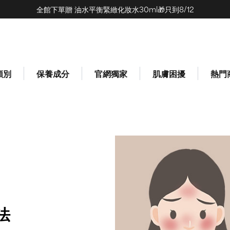
全館下單贈 油水平衡緊緻化妝水30ml🎁只到8/12
類別
保養成分
官網獨家
肌膚困擾
熱門
法