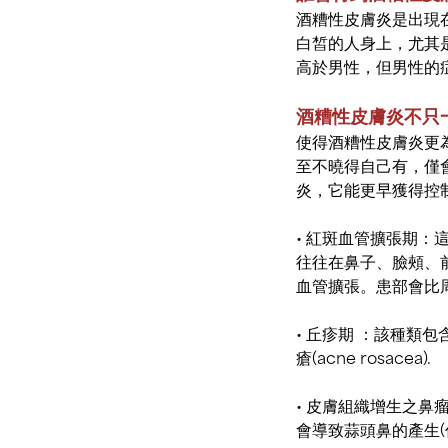
酒糟性皮膚炎是出現
白皙的人身上，尤其是
高於男性，但男性的
酒糟性皮膚炎不只
使得酒糟性皮膚炎更
至不曉得自己有，僅
炎，它能更早獲得控
•
紅斑血管擴張期：
往往在鼻子、臉頰、
血管擴張。患部會比
•
丘疹期 ：該種類包
瘡(acne rosacea).
•
皮膚組織增生之鼻
會導致蒜頭鼻的產生(