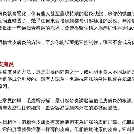
膚炎就會惡化，像有些人甚至呈現持續的發炎狀態，臉部的微血
度簡直糟透了，幾乎任何東西接觸到都會引起極度的反應。無論
長出一些類似青春痘的疙瘩，會使得醫生稱之為潮紅性痤瘡(acne r
酒糟性皮膚炎的方法，至少你能試著把它控制住，讓它不會成為
皮膚炎
性皮膚炎的方法，這是主要的問題之一，或可能更多人不同意的
是遺傳成分引發的。還有人認為，名為抗菌肽的炎性肽或在肌膚表
原因。
上常見的蟎，毛囊蠕形蟎，是引起發炎誘發酒糟性皮膚炎的根源
肌膚表層往往較細薄，血管容易受到內外在的影響而過敏。
人員相信，酒糟性皮膚炎有著較薄但更為細膩的表面屏障。把肌
，它的屏障就像洋蔥一樣薄的皮膚。但相較於健康的皮膚，它就