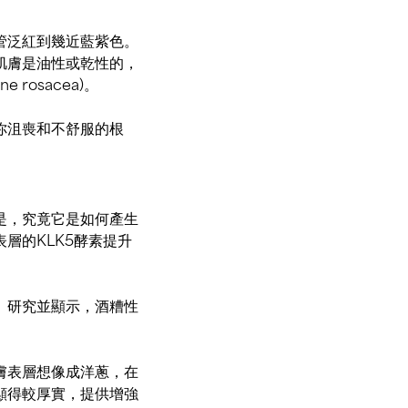
管泛紅到幾近藍紫色。
肌膚是油性或乾性的，
osacea)。
你沮喪和不舒服的根
是，究竟它是如何產生
層的KLK5酵素提升
。研究並顯示，酒糟性
膚表層想像成洋蔥，在
顯得較厚實，提供增強