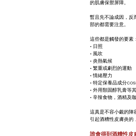
的肌膚保禦屏障。
暫且先不論成因，反
部的都需要注意。
這些都是觸發的要素
•
日照
•
風吹
•
炎熱氣候
•
繁重或劇烈的運動
•
情緒壓力
•
特定保養品成分cosmet
•
外用類固醇乳膏等
•
辛辣食物，酒精及咖
這真是不容小覷的陣
引起酒糟性皮膚炎的
誰會得到酒糟性皮