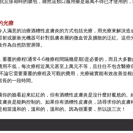
對抗丘疹期時的膿包，雖然這類口服用藥是最萬不得已才使用的，
的光療
令人滿意的治療酒糟性皮膚炎的方式包括光療，用光療來解決造成
雷射或脈衝光機器可針對肌膚表層的微血管及擴散的泛紅。這些
收作為自然防禦屏障。
重覆的療程(通常4-6種療程間隔幾星期)是必要的，而且大多
費用不低，每次療程近萬元甚至上萬元不等，且往往不包含醫療保
且不論它需要重覆的療程及可觀的費用，光療確實能有效改善並根
當長的一段時間。
讓你的臉看起來紅紅的，但有酒糟性皮膚炎是沒什麼好尷尬的。
皮膚炎是能夠控制的。如果你有酒糟性皮膚炎，請尋求你的皮膚
是相當溫和的，溫和的，溫和的。因為很重要，所以說三次！