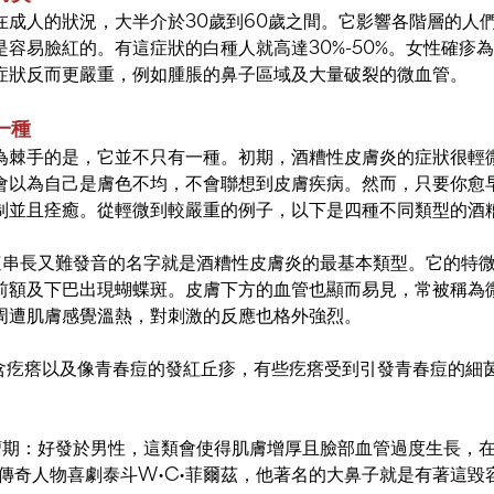
在成人的狀況，大半介於30歲到60歲之間。它影響各階層的人
容易臉紅的。有這症狀的白種人就高達30%-50%。女性確疹
症狀反而更嚴重，例如腫脹的鼻子區域及大量破裂的微血管。
一種
為棘手的是，它並不只有一種。初期，酒糟性皮膚炎的症狀很輕
會以為自己是膚色不均，不會聯想到皮膚疾病。然而，只要你愈
制並且痊癒。從輕微到較嚴重的例子，以下是四種不同類型的酒
這串長又難發音的名字就是酒糟性皮膚炎的最基本類型。它的特
前額及下巴出現蝴蝶斑。皮膚下方的血管也顯而易見，常被稱為
周遭肌膚感覺溫熱，對刺激的反應也格外強烈。
含疙瘩以及像青春痘的發紅丘疹，有些疙瘩受到引發青春痘的細
瘤期：好發於男性，這類會使得肌膚增厚且臉部血管過度生長，
傳奇人物喜劇泰斗W•C•菲爾茲，他著名的大鼻子就是有著這毀