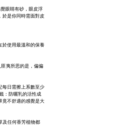
感覺眼睛有砂，眼皮浮
，於是你同時需面對皮
在於使用最溫和的保養
人匪夷所思的是，偏偏
記每日需擦上系數至少
籤：防曬乳的活性成
畢竟不舒適的感覺是大
衣草及任何香芳植物都