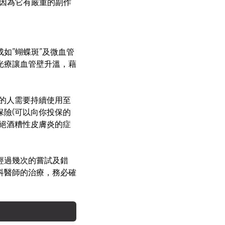
因為它有嚴重的副作
如”蝴蝶斑”及微血管
光療讓血管壁升溫，藉
數的人需要持續使用至
險(可以向你投保的
絕酒糟性皮膚炎的症
經過幾次的嘗試及錯
科醫師的治療，務必確