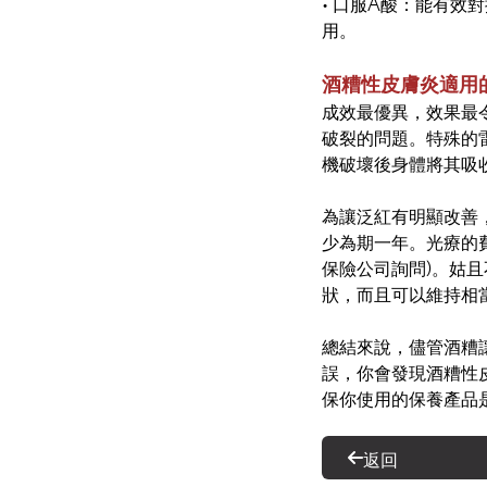
•
口服A酸：能有效
用。
酒糟性皮膚炎適用
成效最優異，效果最
破裂的問題。特殊的
機破壞後身體將其吸
為讓泛紅有明顯改善，
少為期一年。光療的
保險公司詢問)。姑
狀，而且可以維持相
總結來說，儘管酒糟
誤，你會發現酒糟性
保你使用的保養產品
返回