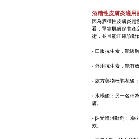
酒糟性皮膚炎適用
因為酒糟性皮膚炎是
看，單靠肌膚保養產
術，並且能正確診斷
•
口服抗生素，能緩
•
外用抗生素，能有
•
處方藥物杜鵑花酸
•
水楊酸：另一名稱為
膚。
•
β-受體阻斷劑：(
效。