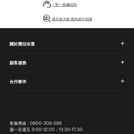
一對一肌膚諮詢
成分放大鏡 查詢成分知識
關於寶拉珍選
品牌理念
顧客服務
品牌故事
一對一肌膚諮詢
合作夥伴
專業國際團隊
訂單查詢
授權通路
獨家五大禮遇
訂購須知
全球寶拉
配送說明
客服專線 : 0800-308-588
退換貨政策
週一至週五 9:00-12:00；13:30-17:30