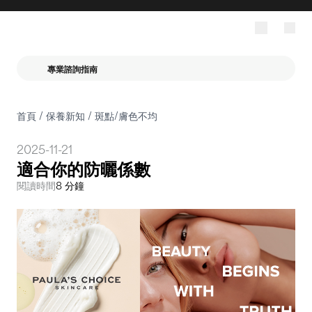
專業諮詢指南
首頁
/
保養新知
/
斑點/膚色不均
2025-11-21
適合你的防曬係數
閱讀時間
8 分鐘