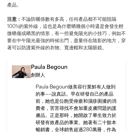
產品。
注意：
不論防曬係數有多高，任何產品都不可能阻隔
100%的紫外線，這也是為什麼晒幾個小時還是會發生輕
微晒傷或晒黑的情形，有一些避免陽光的小技巧，例如不
要在中午陽光最強的時候出門，盡量待在陰影的地方，穿
著可以防護紫外線的衣物、寬邊帽和太陽眼鏡。
Paula Begoun
創辦人
Paula Begoun做美容行業鮮有人做到
的事——說真話。早在研發自己的產品
前，她也是位飽受痤瘡和濕疹困擾的消
費者，苦苦尋找不會加重皮膚問題的護
膚品。正是那時，她開啟了畢生致力於
研發有效產品的事業。她著有二十餘本
暢銷書，全球銷售超過280萬冊，作為