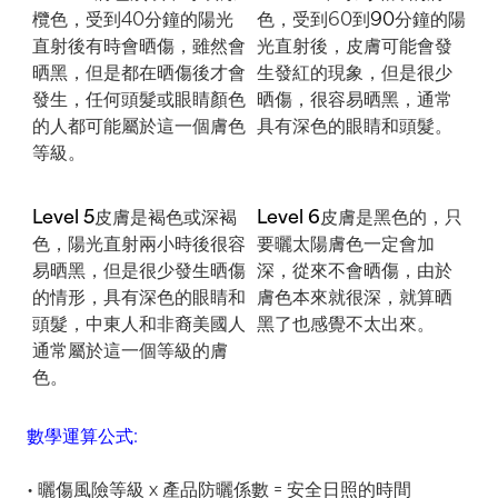
欖色，受到
40
分鐘的陽光
色，受到
60
到
90
分鐘的陽
直射後有時會晒傷，雖然會
光直射後，皮膚可能會發
晒黑，但是都在晒傷後才會
生發紅的現象，但是很少
發生，任何頭髮或眼睛顏色
晒傷，很容易晒黑，通常
的人都可能屬於這一個膚色
具有深色的眼睛和頭髮。
等級。
Level 5
皮膚是褐色或深褐
Level 6
皮膚是黑色的，只
色，陽光直射兩小時後很容
要曬太陽膚色一定會加
易晒黑，但是很少發生晒傷
深，從來不會晒傷，由於
的情形，具有深色的眼睛和
膚色本來就很深，就算晒
頭髮，中東人和非裔美國人
黑了也感覺不太出來。
通常屬於這一個等級的膚
色。
數學運算公式:
• 曬傷風險等級 x 產品防曬係數 = 安全日照的時間