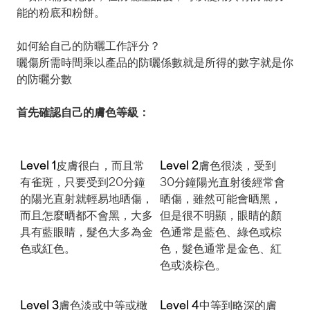
能的粉底和粉餅。
如何給自己的防曬工作評分？
曬傷所需時間乘以產品的防曬係數就是所得的數字就是你
的防曬分數
首先確認自己的膚色等級：
Level 1
皮膚很白，而且常
Level 2
膚色很淡，受到
有雀斑，只要受到20分鐘
30
分鐘陽光直射後經常會
的陽光直射就輕易地晒傷，
晒傷，雖然可能會晒黑，
而且怎麼晒都不會黑，大多
但是很不明顯，眼睛的顏
具有藍眼睛，髮色大多為金
色通常是藍色、綠色或棕
色或紅色。
色，髮色通常是金色、紅
色或淡棕色。
Level 3
膚色淡或中等或橄
Level 4
中等到略深的膚