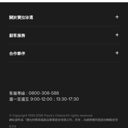
關於寶拉珍選
品牌理念
顧客服務
品牌故事
一對一肌膚諮詢
合作夥伴
專業國際團隊
訂單查詢
授權通路
獨家五大禮遇
訂購須知
全球寶拉
配送說明
客服專線 : 0800-308-588
退換貨政策
週一至週五 9:00-12:00；13:30-17:30
常見問題
© Copyright 1995-2026 Paula's Choice.All rights reserved.
網站資料為「聯合利華高端產品事業股份有限公司」所有，未經授權同意請勿轉載使用
聯絡我們
8.9.6