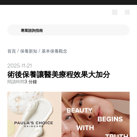
專業諮詢指南
首頁
/
保養新知
/
基本保養觀念
2025-11-21
術後保養讓醫美療程效果大加分
閱讀時間
3 分鐘