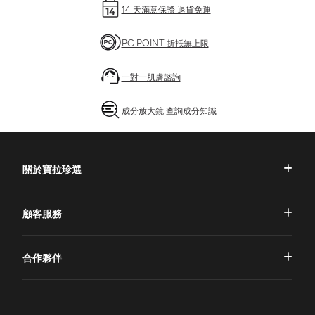
14 天滿意保證 退貨免運
PC POINT 折抵無上限
一對一肌膚諮詢
成分放大鏡 查詢成分知識
關於寶拉珍選
品牌理念
顧客服務
品牌故事
一對一肌膚諮詢
合作夥伴
專業國際團隊
訂單查詢
授權通路
獨家五大禮遇
訂購須知