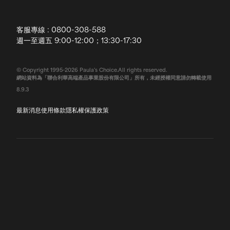
全球寶拉
配送說明
客服專線 : 0800-308-588
退換貨政策
週一至週五 9:00-12:00；13:30-17:30
常見問題
© Copyright 1995-2026 Paula's Choice.All rights reserved.
網站資料為「聯合利華高端產品事業股份有限公司」所有，未經授權同意請勿轉載使用
聯絡我們
8.9.3
最新消息
使用條款
隱私權保護政策