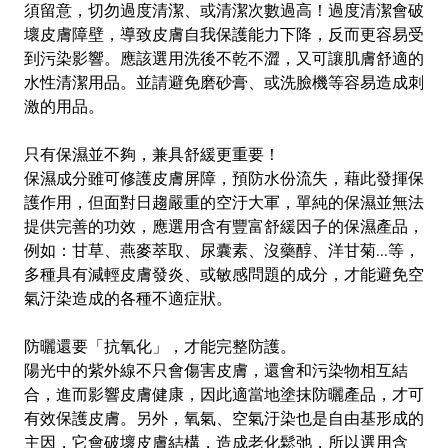
須留意，切勿過度清潔、或清潔次數過高！過度清潔會破
壞皮膚障壁，導致皮膚自我保護能力下降，反而更容易受
到污染影響。應該選用洗後不乾不澀，又可讓肌膚舒適的
水性清潔用品。並請避免磨砂膏、或洗臉機等容易造成刺
激的用品。
只有保濕並不夠，兼具舒緩更重要！
保濕成分雖可修護皮膚屏障，預防水份流失，藉此發揮保
護作用，但面對日趨嚴重的空汙大軍，單純的保濕並無法
提供完善的功效，應選用含有豐富舒緩因子的保濕產品，
例如：甘草、燕麥萃取、尿囊素、沒藥醇、洋甘菊...等，
多種具有減輕皮膚發炎、或敏感問題的成分，才能避免空
氣汙染造成的各種不適症狀。
防曬還要「抗氧化」，才能完整防護。
陽光中的紫外線不只會傷害皮膚，還會和污染物相互結
合，進而影響皮膚健康，因此適當地塗抹防曬產品，才可
有效保護皮膚。另外，氧氣、空氣汙染也是自由基形成的
主因，它會破壞皮膚結構，造成老化鬆弛，所以選用含