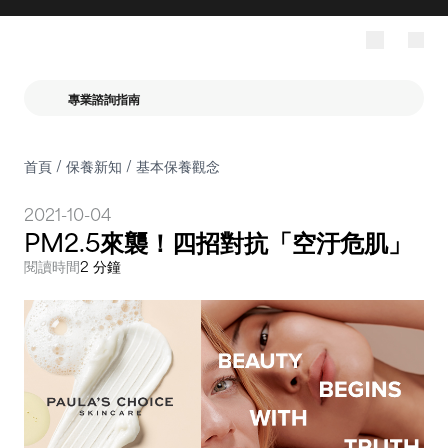
專業諮詢指南
首頁
/
保養新知
/
基本保養觀念
2021-10-04
PM2.5來襲！四招對抗「空汙危肌」
閱讀時間
2 分鐘