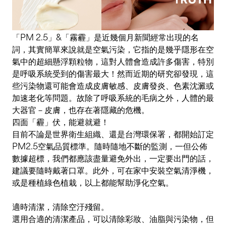
「PM 2.5」&「霧霾」是近幾個月新聞經常出現的名
詞，其實簡單來說就是空氣污染，它指的是幾乎隱形在空
氣中的超細懸浮顆粒物，這對人體會造成許多傷害，特別
是呼吸系統受到的傷害最大！然而近期的研究卻發現，這
些污染物還可能會造成皮膚敏感、皮膚發炎、色素沈澱或
加速老化等問題。故除了呼吸系統的毛病之外，人體的最
大器官－皮膚，也存在著隱藏的危機。
四面「霾」伏，能避就避！
目前不論是世界衛生組織、還是台灣環保署，都開始訂定
PM2.5空氣品質標準。隨時隨地不斷的監測，一但公佈
數據超標，我們都應該盡量避免外出，一定要出門的話，
建議要隨時戴著口罩。此外，可在家中安裝空氣清淨機，
或是種植綠色植栽，以上都能幫助淨化空氣。
適時清潔，清除空汙殘留。
選用合適的清潔產品，可以清除彩妝、油脂與污染物，但