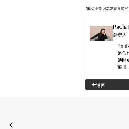
切記:
不能因為媽媽喜歡嬰
Paula
創辦人
Pa
是位
她開
萬冊
返回