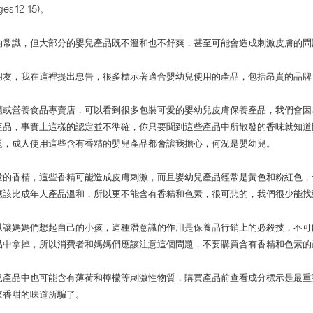
ges 12-15)。
的常識，但大部分的嬰兒產品既不溫和也不舒爽，甚至可能會造成刺激皮膚的問
朋友，我在這裡提出忠告，很多標示著適合嬰幼兒使用的產品，包括昂貴的品牌
櫃或營養食品專賣店，可以看到很多包裝可愛的嬰幼兒皮膚保養產品，我們會因
產品，事實上這樣的認定並不準確，你只要聞到這些產品中所散發的香味就知道
題，成人使用這些含有香精的嬰兒產品都會讓我擔心，何況是嬰幼兒。
量的香精，這些香精可能造成皮膚刺激，而且嬰幼兒產品經常是黃色和粉紅色，
應該比成年人產品溫和，所以更不能含有香精和色素，很可悲的，我們很少能找
以讓媽媽們想起自己的小孩，這種潛意識的作用是保養品行銷上的必殺技，不可
品中拿掉，所以消費者和媽媽們應該注意這個問題，不要購買含有香精和色素的
兒產品中也可能含有薄荷和檸檬等刺激性物質，購買產品前查看成分標示是最重
來香甜的味道所騙了。