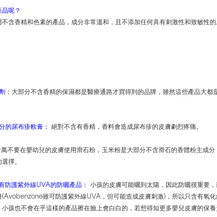
產品呢？
用不含香精和色素的產品，成分非常溫和，且不添加任何具有刺激性和致敏性的
：
劑
：
大部分不含香精的保濕都是醫療通路才買得到的品牌，雖然這些產品大都
分的尿布疹軟膏：
絕對不含有香精，香料會造成尿布疹的皮膚劇烈疼痛。
千萬不要在嬰幼兒的皮膚使用滑石粉，玉米粉是大部分不含滑石的香體粉主成分
的選擇。
含有防護紫外線UVA的防曬產品：
小孩的皮膚可能曬到太陽，因此防曬很重要，
(Avobenzone雖可防護紫外線UVA，但可能造成皮膚刺激)，所以只含有氧
，小孩也不會在乎這樣的產品擦在臉上會白白的，若想得知更多嬰兒皮膚的保養