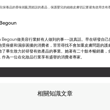
兒保養品的香味就亂買錯誤的產品，保護嬰兒的細緻皮膚切記要避免使用含有
 Begoun
ula Begoun做美容行業鮮有人做到的事——說真話。早在研發自
飽受痤瘡和濕疹困擾的消費者，苦苦尋找不會加重皮膚問題的護
啟了畢生致力於研發有效產品的事業。她著有二十餘本暢銷書，全
，作為一位在化妝品行業享有盛譽的消費者專家。
相關知識文章