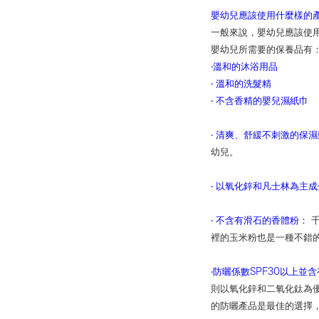
嬰幼兒應該使用什麼樣的
一般來說，嬰幼兒應該使
嬰幼兒所需要的保養品有
‧
溫和的沐浴用品
‧
溫和的洗髮精
‧
不含香精的嬰兒濕紙巾
‧
清爽、舒緩不刺激的保濕
幼兒。
‧
以氧化鋅和凡士林為主成
‧
不含有滑石的香體粉：
裡的玉米粉也是一種不錯
‧防曬係數SPF30以上並
則以氧化鋅和二氧化鈦為優
的防曬產品是最佳的選擇