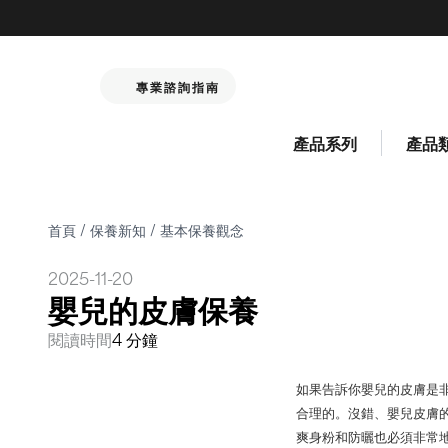
專業諮詢指南
產品系列
產品
首頁
/
保養新知
/
基本保養觀念
2025-11-20
嬰兒的皮膚保養
閱讀時間
4 分鐘
如果告訴你嬰兒的皮膚是
合理的。沒錯、嬰兒皮膚
爽身粉和防曬也必須非常地溫和(出處﹔