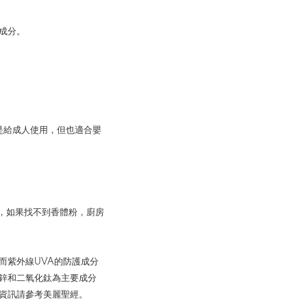
成分。
是給成人使用，但也適合嬰
，如果找不到香體粉，廚房
而紫外線UVA的防護成分
化鋅和二氧化鈦為主要成分
資訊請參考美麗聖經。