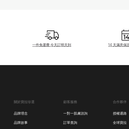
一件免運費 今天訂明天到
14 天滿意保
關於寶拉珍選
顧客服務
合作夥伴
品牌理念
一對一肌膚諮詢
授權通路
品牌故事
訂單查詢
全球寶拉