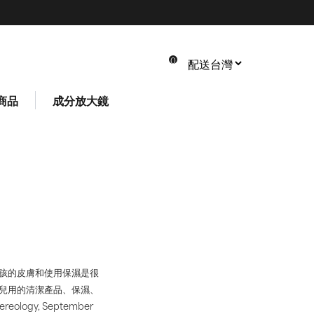
0
商品
成分放大鏡
共 0 件商品
總計: NT$ 0
*請以實際結帳金額為主
*您可在結帳頁面修改數量或刪除商品
孩的皮膚和使用保濕是很
兒用的清潔產品、保濕、
eology, September