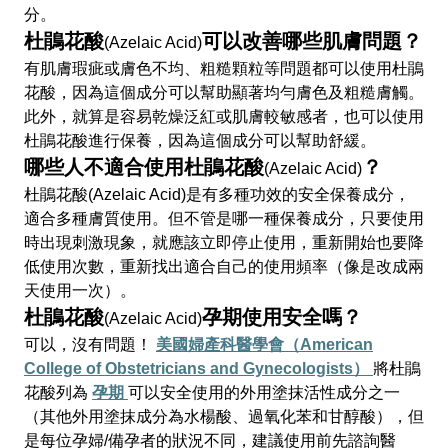
分。
杜鵑花酸
可以改善哪些肌膚問題？
(Azelaic Acid)
有肌膚瑕疵或膚色不均、粗糙顆粒等問題都可以使用杜鵑
花酸，因為這個成分可以幫助顯著均勻膚色及粗糙膚觸。
此外，就算是容易乾燥泛紅或肌膚較敏感者，也可以使用
杜鵑花酸進行保養，因為這個成分可以幫助舒緩。
哪些人不適合使用杜鵑花酸
？
(Azelaic Acid)
杜鵑花酸(Azelaic Acid)是有多種功效的安全保養成分，
適合多種膚質使用。但不管是哪一種保養成分，只要使用
時出現刺激現象，就應該立即停止使用，重新開始也要降
低使用次數，重新找出適合自己的使用頻率（像是改成兩
天使用一次）。
杜鵑花酸
孕期使用安全嗎？
(Azelaic Acid)
可以，沒有問題！
美國婦產科醫學會（American
College of Obstetricians and Gynecologists
）
將杜鵑
花酸列為
孕期
可以安全使用的外用塗抹活性成分之一
（其他外用塗抹成分為水楊酸、過氧化苯和甘醇酸），但
是每位孕婦/備孕者的狀況不同，建議使用前先諮詢醫