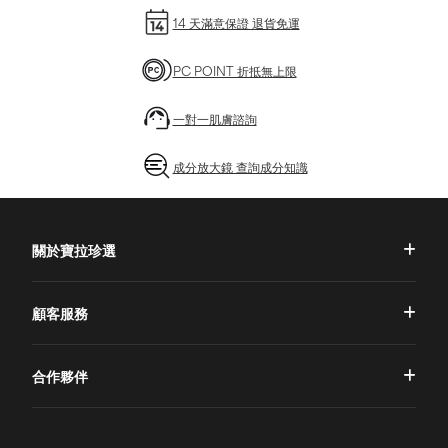
14 天滿意保證 退貨免運
PC POINT 折抵無上限
一對一肌膚諮詢
成分放大鏡 查詢成分知識
關於寶拉珍選
品牌理念
顧客服務
品牌故事
一對一肌膚諮詢
合作夥伴
專業國際團隊
訂單查詢
授權通路
獨家五大禮遇
訂購須知