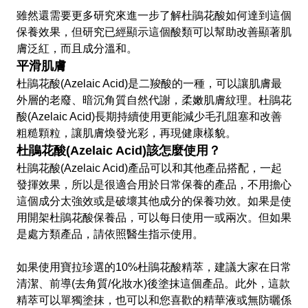
雖然還需要更多研究來進一步了解杜鵑花酸如何達到這個
保養效果，但研究已經顯示這個酸類可以幫助改善顯著肌
膚泛紅，而且成分溫和。
平滑肌膚
杜鵑花酸(Azelaic Acid)是二羧酸的一種，可以讓肌膚最
外層的老廢、暗沉角質自然代謝，柔嫩肌膚紋理。杜鵑花
酸(Azelaic Acid)長期持續使用更能減少毛孔阻塞和改善
粗糙顆粒，讓肌膚煥發光彩，再現健康樣貌。
杜鵑花酸(Azelaic Acid)該怎麼使用？
杜鵑花酸(Azelaic Acid)產品可以和其他產品搭配，一起
發揮效果，所以是很適合用於日常保養的產品，不用擔心
這個成分太強效或是破壞其他成分的保養功效。如果是使
用開架杜鵑花酸保養品，可以每日使用一或兩次。但如果
是處方類產品，請依照醫生指示使用。
如果使用寶拉珍選的10%杜鵑花酸精萃，建議大家在日常
清潔、前導(去角質/化妝水)後塗抹這個產品。此外，這款
精萃可以單獨塗抹，也可以和您喜歡的精華液或無防曬係