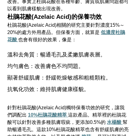
改善。事實上杜鵑花酸在各種年齡、膚質或肌膚問題都可
以看到肌膚樣貌出現改善。
杜鵑花酸(Azelaic Acid)的保養功效
杜鵑花酸(Azelaic Acid)相關的研究主要針對濃度15%～
20%的處方外用產品。但保養方面，就算是
低濃度杜鵑
花酸
也會有很好的效果，像是：
溫和去角質：暢通毛孔及柔嫩肌膚表層。
均勻膚色：改善膚色不均問題。
顯著舒緩肌膚：舒緩乾燥敏感和粗糙顆粒。
抗氧化功效：維持肌膚健康樣貌。
針對杜鵑花酸(Azelaic Acid)獨特保養功效的研究，讓我
們調配出
10%
杜鵑花酸精萃
這款產品。精萃裡的杜鵑花
酸可以針對改善多種肌膚瑕疵，更添加0.5%的
水楊酸
幫
助暢通毛孔。這款10%杜鵑花酸精萃也含有舒緩肌膚的亮