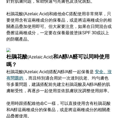
針對肌膚問題，幫助快速勻亮膚色及淡化斑點。
杜鵑花酸(Azelaic Acid)和維他命C搭配使用非常簡單，只
要使用含有這兩種成分的保養品，或是將這兩種成分的相
關產品疊加使用即可。但大家要注意，如果在日間混合或
疊擦這兩種成分，一定要在保養最後塗抹SPF 30或以上
的防曬產品。
杜鵑花酸
和A醇/A醛可以同時使用
(Azelaic Acid)
嗎？
杜鵑花酸(Azelaic Acid)搭配A醇/A醛一起保養是
安全
、
沒
有問題的
，而且特別適合用於一次達到抗老、均勻膚色
等多重問題，建議搭配前先建立杜鵑花酸及A醇/A醛的肌
膚耐受性，再逐步一起使用並依肌膚狀況調整使用頻率。
使用時跟搭配維他命C一樣，可以直接使用含有杜鵑花酸
和A醇這兩種成分的保養品，或是將這兩種成分的相關產
品疊擦使用。