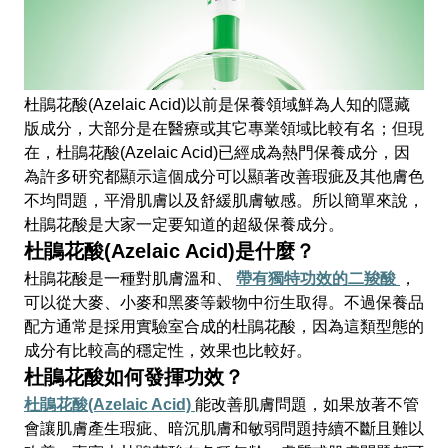
杜鵑花酸(Azelaic Acid)以前是保養領域鮮為人知的隱藏
版成分，大部分是在醫療或其它專業領域比較有名；但現
在，杜鵑花酸(Azelaic Acid)已經成為熱門保養成分，因
為許多研究都顯示這個成分可以顯著改善瑕疵及其他膚色
不均問題，平滑肌膚以及舒緩肌膚敏感。所以簡單來說，
杜鵑花酸是大家一定要知道的超級保養成分。
杜鵑花酸(Azelaic Acid)是什麼？
杜鵑花酸是一種對肌膚溫和、
帶有獨特功效的二羧酸
，
可以從大麥、小麥和黑麥等穀物中衍生取得。不過保養品
配方通常是採用實驗室合成的杜鵑花酸，因為這類型態的
成分有比較高的穩定性，效果也比較好。
杜鵑花酸如何發揮功效？
杜鵑花酸(Azelaic Acid)
能改善肌膚問題，如果放著不管
會讓肌膚產生瑕疵、暗沉肌膚和敏弱問題持續不斷且難以