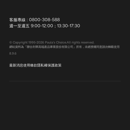
全球寶拉
配送說明
客服專線 : 0800-308-588
退換貨政策
週一至週五 9:00-12:00；13:30-17:30
常見問題
© Copyright 1995-2026 Paula's Choice.All rights reserved.
網站資料為「聯合利華高端產品事業股份有限公司」所有，未經授權同意請勿轉載使用
聯絡我們
8.9.6
最新消息
使用條款
隱私權保護政策