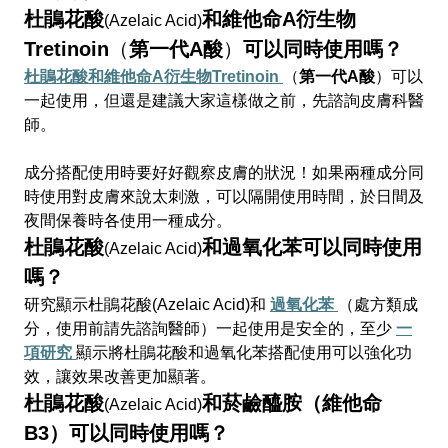
杜鵑花酸
和維他命A衍生物
(Azelaic Acid)
Tretinoin
（
第一代A酸
）
可以同時使用嗎？
杜鵑花酸和維他命A
衍生物Tretinoin
（
第一代A酸
）可以
一起使用，但還是建議大家這樣做之前，先諮詢皮膚科醫
師。
成分搭配使用時要好好觀察皮膚的狀況！如果兩種成分同
時使用對皮膚來說太刺激，可以隔開使用時間，於日間及
夜間保養時各使用一種成分。
杜鵑花酸
和過氧化苯可以同時使用
(Azelaic Acid)
嗎？
研究顯示杜鵑花酸(Azelaic Acid)和
過氧化苯
（處方類成
分，使用前請先諮詢醫師）一起使用是安全的，至少
一
項研究
顯示將杜鵑花酸和過氧化苯搭配使用可以強化功
效，讓效果改善更加顯著。
杜鵑花酸
和菸鹼醯胺（維他命
(Azelaic Acid)
B3）可以同時使用嗎？