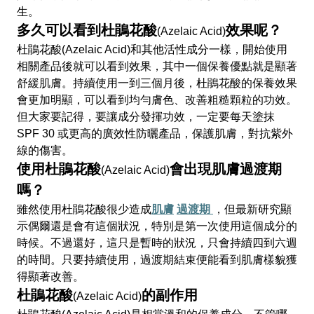
生。
多久可以看到杜鵑花酸
效果呢？
(Azelaic Acid)
杜鵑花酸(Azelaic Acid)和其他活性成分一樣，開始使用
相關產品後就可以看到效果，其中一個保養優點就是顯著
舒緩肌膚。持續使用一到三個月後，杜鵑花酸的保養效果
會更加明顯，可以看到均勻膚色、改善粗糙顆粒的功效。
但大家要記得，要讓成分發揮功效，一定要每天塗抹
SPF 30 或更高的廣效性防曬產品，保護肌膚，對抗紫外
線的傷害。
使用杜鵑花酸
會出現肌膚過渡期
(Azelaic Acid)
嗎？
雖然使用杜鵑花酸很少造成
肌膚
過渡期
，但最新研究顯
示偶爾還是會有這個狀況，特別是第一次使用這個成分的
時候。不過還好，這只是暫時的狀況，只會持續四到六週
的時間。只要持續使用，過渡期結束便能看到肌膚樣貌獲
得顯著改善。
杜鵑花酸
的副作用
(Azelaic Acid)