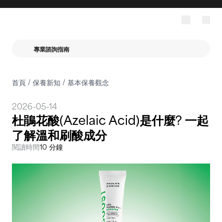
專業諮詢指南
首頁
/
保養新知
/
基本保養觀念
2026-05-14
杜鵑花酸(Azelaic Acid)是什麼? 一起
了解溫和刷酸成分
閱讀時間
10 分鐘