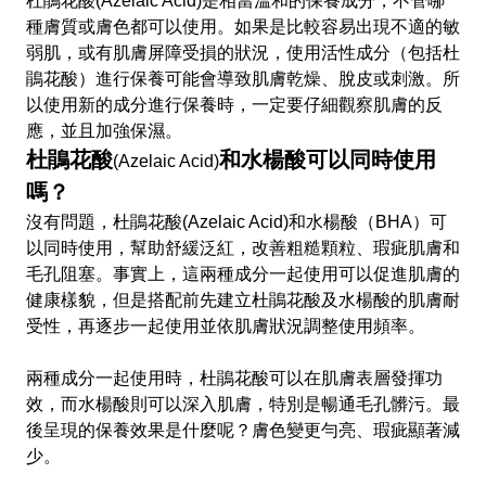
杜鵑花酸(Azelaic Acid)是相當溫和的保養成分，不管哪
種膚質或膚色都可以使用。如果是比較容易出現不適的敏
弱肌，或有肌膚屏障受損的狀況，使用活性成分（包括杜
鵑花酸）進行保養可能會導致肌膚乾燥、脫皮或刺激。所
以使用新的成分進行保養時，一定要仔細觀察肌膚的反
應，並且加強保濕。
杜鵑花酸
和水楊酸可以同時使用
(Azelaic Acid)
嗎？
沒有問題，杜鵑花酸(Azelaic Acid)和水楊酸（BHA）可
以同時使用，幫助舒緩泛紅，改善粗糙顆粒、瑕疵肌膚和
毛孔阻塞。事實上，這兩種成分一起使用可以促進肌膚的
健康樣貌，但是搭配前先建立杜鵑花酸及水楊酸的肌膚耐
受性，再逐步一起使用並依肌膚狀況調整使用頻率。
兩種成分一起使用時，杜鵑花酸可以在肌膚表層發揮功
效，而水楊酸則可以深入肌膚，特別是暢通毛孔髒污。最
後呈現的保養效果是什麼呢？膚色變更勻亮、瑕疵顯著減
少。