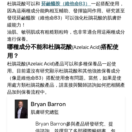
杜鵑花酸可以和
菸鹼醯胺
（
維他命B3
）
一起搭配使用，
因為這兩種成分能夠相互輔助、發揮協同作用。研究甚至
發現菸鹼醯胺（維他命B3）可以強化杜鵑花酸的肌膚舒
緩能力！
油肌、敏弱肌或有粗糙顆粒時，也非常適合用這兩種成分
進行保養。
哪種成分不能和杜鵑花酸
搭配使
(Azelaic Acid)
用？
杜鵑花酸(Azelaic Acid)產品可以和多種保養品一起使
用。目前還沒有研究顯示杜鵑花酸和其他強效保養成分
（像是維他命B3）搭配使用會有問題。當然，如果是使
用處方類杜鵑花酸產品，請直接與醫師諮詢如何把相關產
品加到保養流程中。
Bryan Barron
肌膚研究總監
Bryan Barron參與產品研發研究、提
供諮詢，並撰寫了多部國際暢銷書，包