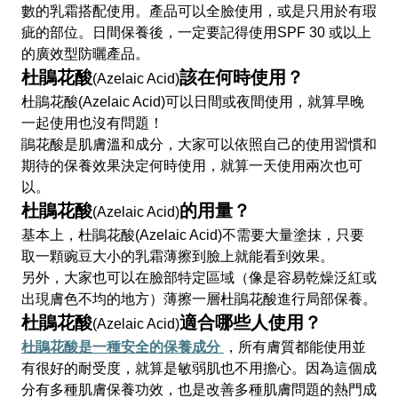
數的乳霜搭配使用。產品可以全臉使用，或是只用於有瑕
疵的部位。日間保養後，一定要記得使用SPF 30 或以上
的廣效型防曬產品。
杜鵑花酸
該在何時使用？
(Azelaic Acid)
杜鵑花酸(Azelaic Acid)可以日間或夜間使用，就算早晚
一起使用也沒有問題！
鵑花酸是肌膚溫和成分，大家可以依照自己的使用習慣和
期待的保養效果決定何時使用，就算一天使用兩次也可
以。
杜鵑花酸
的用量？
(Azelaic Acid)
基本上，杜鵑花酸(Azelaic Acid)不需要大量塗抹，只要
取一顆豌豆大小的乳霜薄擦到臉上就能看到效果。
另外，大家也可以在臉部特定區域（像是容易乾燥泛紅或
出現膚色不均的地方）薄擦一層杜鵑花酸進行局部保養。
杜鵑花酸
適合哪些人使用？
(Azelaic Acid)
杜鵑花酸是
一種
安全的保養成分
，所有膚質都能使用並
有很好的耐受度，就算是敏弱肌也不用擔心。因為這個成
分有多種肌膚保養功效，也是改善多種肌膚問題的熱門成