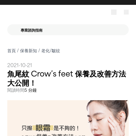
專業諮詢指南
首頁
/
保養新知
/
老化/皺紋
2021-10-21
魚尾紋 Crow’s feet 保養及改善方法
大公開！
閱讀時間
5 分鐘