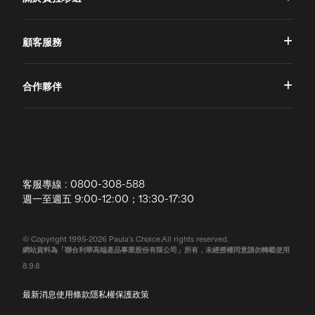
品牌理念
顧客服務
品牌故事
一對一肌膚諮詢
合作夥伴
專業國際團隊
訂單查詢
授權通路
獨家五大禮遇
訂購須知
全球寶拉
配送說明
客服專線 : 0800-308-588
退換貨政策
週一至週五 9:00-12:00；13:30-17:30
常見問題
© Copyright 1995-2026 Paula's Choice.All rights reserved.
網站資料為「聯合利華高端產品事業股份有限公司」所有，未經授權同意請勿轉載使用
聯絡我們
8.9.8
最新消息
使用條款
隱私權保護政策