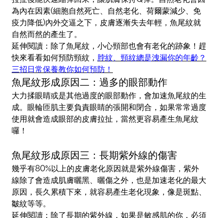
為內在因素(細胞自然死亡、自然老化、荷爾蒙減少、免
疫力降低)內外交逼之下，皮膚逐漸失去年輕，魚尾紋就
自然而然的產生了。
延伸閱讀：除了魚尾紋，小心頸部也會有老化的跡象！趕
快來看看如何預防頸紋，
脖紋、頸紋總是洩漏你的年齡？
三招日常保養教你如何預防！
魚尾紋形成原因二：過多的眼部動作
大力揉眼睛或是其他過度的眼部動作，會加速魚尾紋的生
成。眼輪匝肌主要負責眼睛的張開和閉合，如果常常過度
使用就會造成眼部的皮膚拉扯，當然更容易產生魚尾紋
囉！
魚尾紋形成原因三：長期紫外線的傷害
幾乎有80%以上的皮膚老化原因就是紫外線傷害，紫外
線除了會造成肌膚曬黑、曬傷之外，也是加速老化的最大
原因，長久累積下來，就容易產生老化現象，像是斑點、
皺紋等等。
延伸閱讀：除了長期的紫外線，如果是敏感肌的你，必須