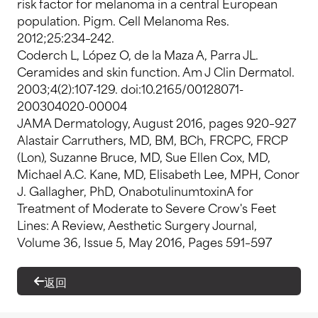
risk factor for melanoma in a central European
population. Pigm. Cell Melanoma Res.
2012;25:234–242.
Coderch L, López O, de la Maza A, Parra JL.
Ceramides and skin function. Am J Clin Dermatol.
2003;4(2):107‐129. doi:10.2165/00128071-
200304020-00004
JAMA Dermatology, August 2016, pages 920–927
Alastair Carruthers, MD, BM, BCh, FRCPC, FRCP
(Lon), Suzanne Bruce, MD, Sue Ellen Cox, MD,
Michael A.C. Kane, MD, Elisabeth Lee, MPH, Conor
J. Gallagher, PhD, OnabotulinumtoxinA for
Treatment of Moderate to Severe Crow's Feet
Lines: A Review, Aesthetic Surgery Journal,
Volume 36, Issue 5, May 2016, Pages 591–597
返回