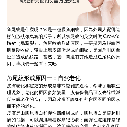
魚尾紋是什麼呢？它是一種眼角細紋，因為外國人覺得這
樣的形狀像烏鴉的爪子，所以魚尾紋的英文叫做 Crow’s
feet（烏鴉腳）。魚尾紋的形成原因，主要是因為眼輪匝
肌長期收縮，帶動上層皮膚所形成的細紋，是因為肌肉牽
扯所造成的紋路。當然，這中間還有其他造成魚尾紋的原
因，讓我們一起看下去吧！
魚尾紋形成原因一：自然老化
皮膚老化和皺紋的形成是非常複雜的過程，牽涉了無數生
理現象，老化的原因多如繁星，沒有保養品可以去除或減
低皮膚老化的進行，因為皮膚不論如何都會因不同的因素
而不停的老化。
皮膚是由膠原蛋白和彈性纖維組成的，膠原蛋白是撐起肌
膚的骨架，可以讓肌膚看起來很澎潤；而彈性纖維擇是經
拉扯後能快速縮彈回來，讓肌膚保持Q彈。自然老化會因