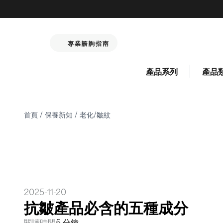
專業諮詢指南
產品系列
產品
首頁
/
保養新知
/
老化/皺紋
2025-11-20
抗皺產品必含的五種成分
閱讀時間
5 分鐘