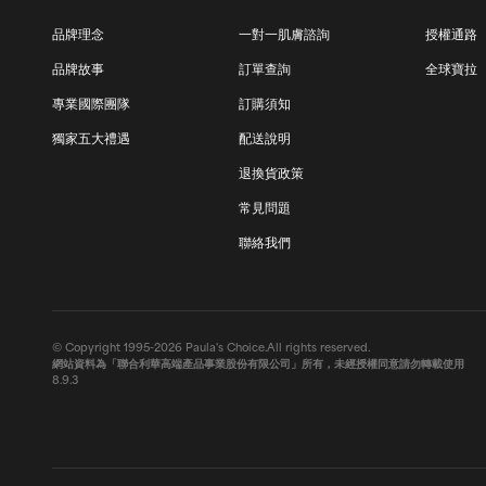
品牌理念
一對一肌膚諮詢
授權通路
品牌故事
訂單查詢
全球寶拉
專業國際團隊
訂購須知
獨家五大禮遇
配送說明
退換貨政策
常見問題
聯絡我們
© Copyright 1995-2026 Paula's Choice.All rights reserved.
網站資料為「聯合利華高端產品事業股份有限公司」所有，未經授權同意請勿轉載使用
8.9.3