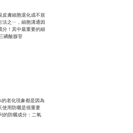
說皮膚細胞退化成不規
方法之ㄧ，細胞溝通因
成分！其中最重要的細
脂及三磷酸腺苷
%的老化現象都是因為
天使用防曬是很重要
列的防曬成分：二氧