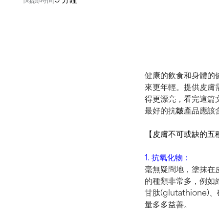
健康的飲食和身體的
來更年輕。
提供皮膚
得更漂亮，看完這篇
最好的抗
皺
產品應該
【皮膚不可或缺的五
1. 抗氧化物：
毫無疑問地，塗抹在
的種類非常多，例如維他命
甘肽(glutath
量多多益善。