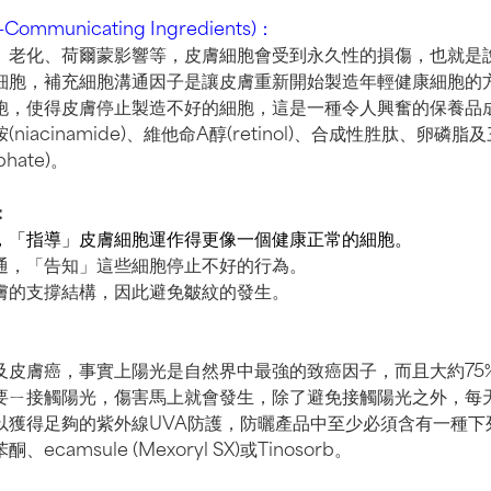
Communicating Ingredients)：
、老化、荷爾蒙影響等，皮膚細胞會受到永久性的損傷，也就是
細胞，補充細胞溝通因子是讓皮膚重新開始製造年輕健康細胞的
胞，使得皮膚停止製造不好的細胞，這是一種令人興奮的保養品
iacinamide)、維他命A醇(retinol)、合成性胜肽、卵磷
sphate)。
：
，「指導」皮膚細胞運作得更像一個健康正常的細胞。
通，「告知」這些細胞停止不好的行為。
膚的支撐結構，因此避免皺紋的發生。
及皮膚癌，事實上陽光是自然界中最強的致癌因子，而且大約75
要ㄧ接觸陽光，傷害馬上就會發生，除了避免接觸陽光之外，每
以獲得足夠的紫外線UVA防護，防曬產品中至少必須含有一種下
camsule (Mexoryl SX)或Tinosorb。