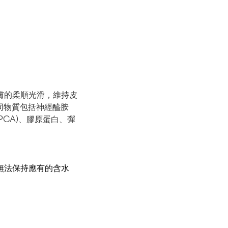
膚的柔順光滑，維持皮
構相同物質包括神經醯胺
 PCA)、膠原蛋白、彈
膚無法保持應有的含水