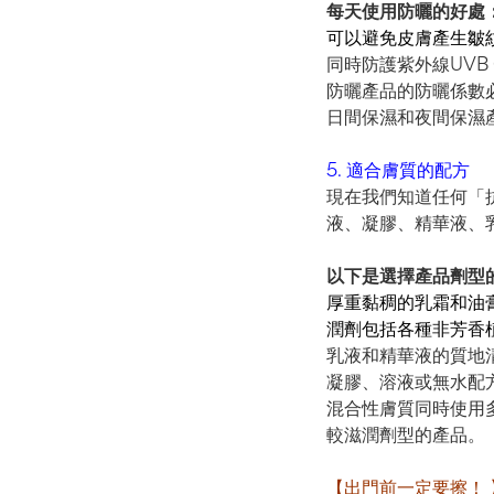
每天使用防曬的好處
可以避免皮膚產生皺
同時防護紫外線UVB
防曬產品的防曬係數必
日間保濕和夜間保濕
5. 適合膚質的配方
現在我們知道任何「
液、凝膠、精華液、
以下是選擇產品劑型的
厚重黏稠的乳霜和油
潤劑包括各種非芳香
乳液和精華液的質地
凝膠、溶液或無水配
混合性膚質同時使用
較滋潤劑型的產品。
【出門前一定要擦！ 