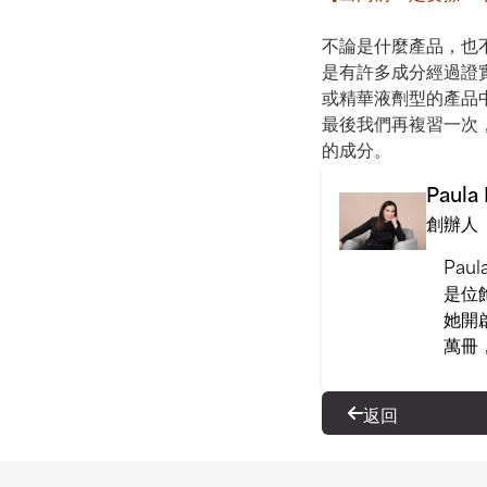
不論是什麼產品，也
是有許多成分經過證
或精華液劑型的產品
最後我們再複習一次
的成分。
Paula
創辦人
Pa
是位
她開
萬冊
返回