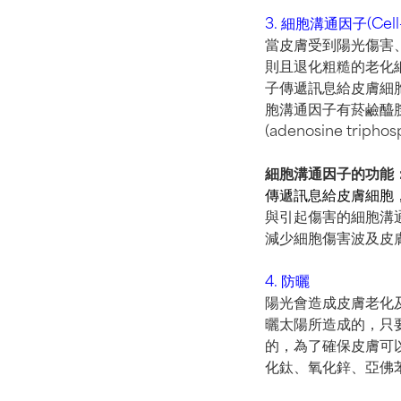
3. 細胞溝通因子(Cell-
當皮膚受到陽光傷害
則且退化粗糙的老化
子傳遞訊息給皮膚細
胞溝通因子有菸鹼醯胺(n
(adenosine tripho
細胞溝通因子的功能
傳遞訊息給皮膚細胞
與引起傷害的細胞溝
減少細胞傷害波及皮
4. 防曬
陽光會造成皮膚老化
曬太陽所造成的，只
的，為了確保皮膚可
化鈦、氧化鋅、亞佛苯酮、e