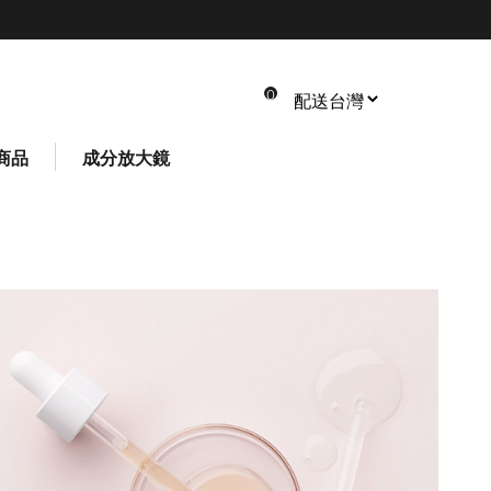
0
商品
成分放大鏡
共 0 件商品
總計: NT$ 0
*請以實際結帳金額為主
*您可在結帳頁面修改數量或刪除商品