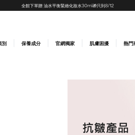
全館下單贈 油水平衡緊緻化妝水30ml🎁只到8/12
(0)
類別
保養成分
官網獨家
肌膚困擾
熱門