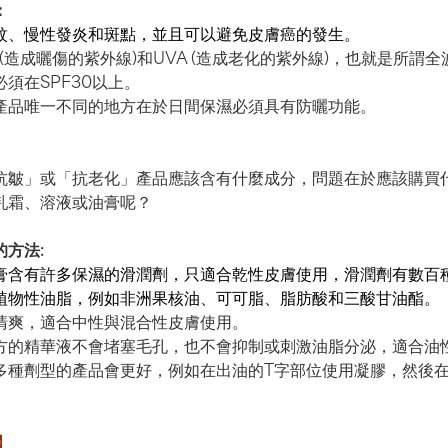
：
紋、慢性發炎和斑點，並且可以避免皮膚癌的發生。
 (造成曬傷的紫外線)和UVA (造成老化的紫外線)，也就是所謂
須在SPF30以上。
產品唯一不同的地方在於日間保濕必須具有防曬功能。
抗皺」或「抗老化」產品應該含有什麼成分，問題在於應該購買
乳霜、溶液或油膏呢？
方法:
膏含有許多保濕的滑潤劑，只適合乾性皮膚使用，滑潤劑有數百
植物性油脂，例如非洲果核油、可可脂、脂肪酸和三酸甘油酯。
清爽，適合中性與混合性皮膚使用。
方的精華液不會堵塞毛孔，也不會抑制或刺激油脂分泌，適合油
多種劑型的產品會更好，例如在出油的T字部位使用凝膠，然後
】