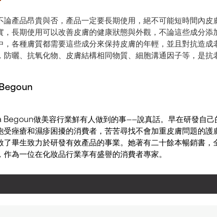
不論產品昂貴與否，產品一定要長期使用，絕不可能短時間內皮
實，長期使用可以改善皮膚的健康狀態與外觀，不論這些成分添
中，各種膚質都需要這些成分來保持皮膚的年輕，並且對抗造成
，防曬、抗氧化物、皮膚結構相同物質、細胞溝通因子等，是抗
 Begoun
ula Begoun做美容行業鮮有人做到的事——說真話。早在研發自
飽受痤瘡和濕疹困擾的消費者，苦苦尋找不會加重皮膚問題的護
啟了畢生致力於研發有效產品的事業。她著有二十餘本暢銷書，全
，作為一位在化妝品行業享有盛譽的消費者專家。