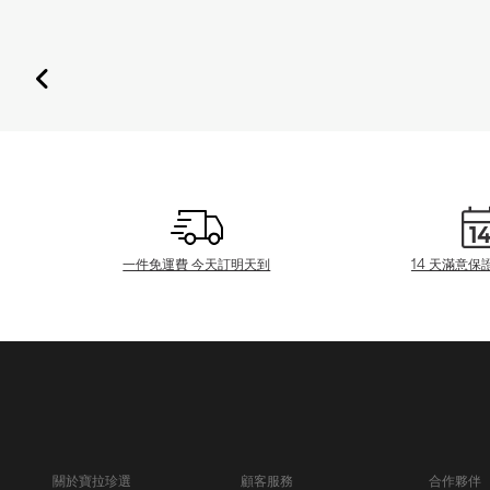
一件免運費 今天訂明天到
14 天滿意保
關於寶拉珍選
顧客服務
合作夥伴