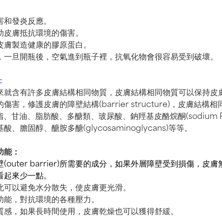
害和發炎反應。
助皮膚抵抗環境的傷害。
皮膚製造健康的膠原蛋白。
，一旦開瓶後，空氣進到瓶子裡，抗氧化物會很容易受到破壞。
：
來就含有許多皮膚結構相同物質，皮膚結構相同物質可以保持皮
害，修護皮膚的障壁結構(barrier structure)，皮膚結
、卵磷脂、甘油、脂肪酸、多醣類、玻尿酸、鈉羥基皮酪烷酮(sodium
膽固醇、醣胺多醣(glycosaminoglycans)等等。
功能：
outer barrier)所需要的成分，如果外層障壁受到損傷，皮
看起來少一點。
此可以避免水分散失，使皮膚更光滑。
功能，對抗環境的各種壓力。
質感，如果長時間使用，皮膚乾燥也可以獲得舒緩。