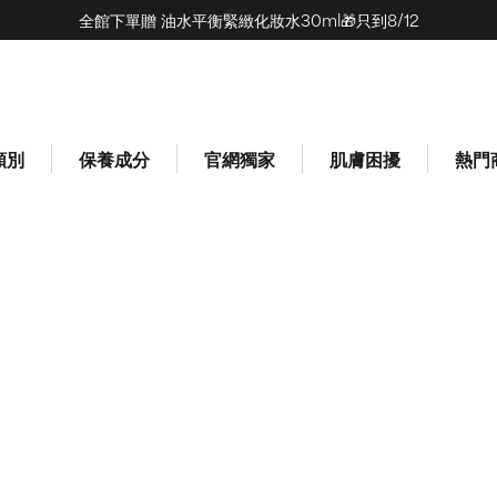
全館下單贈 油水平衡緊緻化妝水30ml🎁只到8/12
類別
保養成分
官網獨家
肌膚困擾
熱門