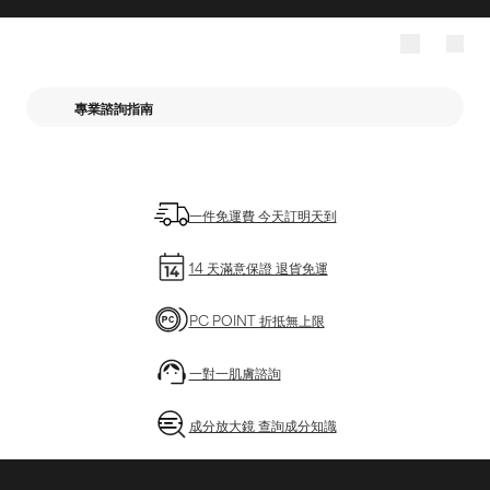
專業諮詢指南
一件免運費 今天訂明天到
14 天滿意保證 退貨免運
PC POINT 折抵無上限
一對一肌膚諮詢
成分放大鏡 查詢成分知識