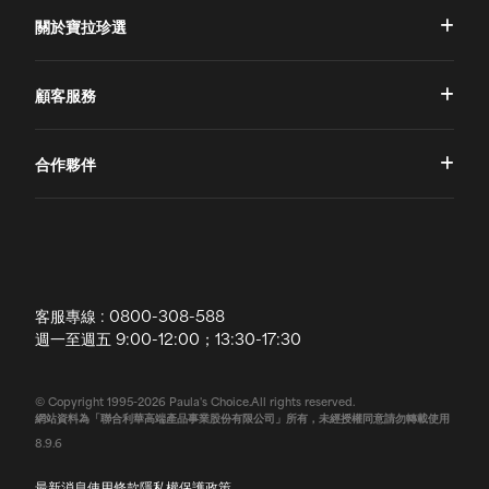
關於寶拉珍選
品牌理念
顧客服務
品牌故事
一對一肌膚諮詢
合作夥伴
專業國際團隊
訂單查詢
授權通路
獨家五大禮遇
訂購須知
全球寶拉
配送說明
客服專線 : 0800-308-588
退換貨政策
週一至週五 9:00-12:00；13:30-17:30
常見問題
© Copyright 1995-2026 Paula's Choice.All rights reserved.
網站資料為「聯合利華高端產品事業股份有限公司」所有，未經授權同意請勿轉載使用
聯絡我們
8.9.6
最新消息
使用條款
隱私權保護政策