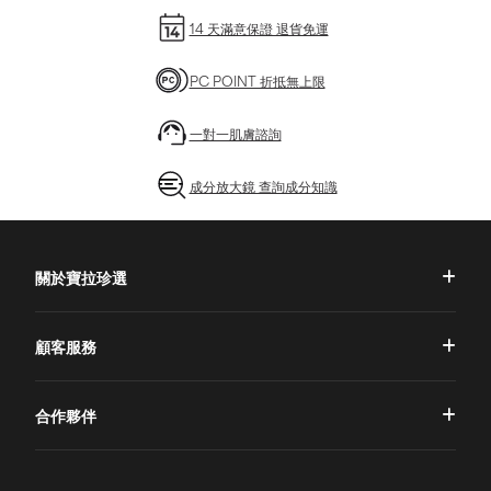
14 天滿意保證 退貨免運
PC POINT 折抵無上限
一對一肌膚諮詢
成分放大鏡 查詢成分知識
關於寶拉珍選
品牌理念
顧客服務
品牌故事
一對一肌膚諮詢
合作夥伴
專業國際團隊
訂單查詢
授權通路
獨家五大禮遇
訂購須知