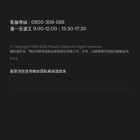
全球寶拉
配送說明
客服專線 : 0800-308-588
退換貨政策
週一至週五 9:00-12:00；13:30-17:30
常見問題
© Copyright 1995-2026 Paula's Choice.All rights reserved.
網站資料為「聯合利華高端產品事業股份有限公司」所有，未經授權同意請勿轉載使用
聯絡我們
8.9.6
最新消息
使用條款
隱私權保護政策