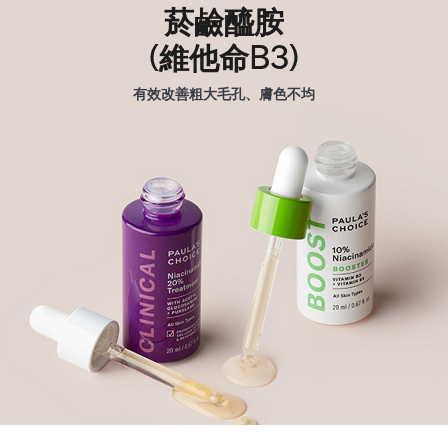
菸鹼醯胺
(維他命B3)
有效改善粗大毛孔、膚色不均