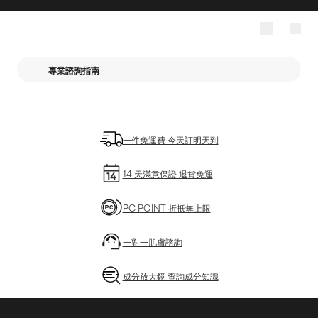
專業諮詢指南
一件免運費 今天訂明天到
14 天滿意保證 退貨免運
PC POINT 折抵無上限
一對一肌膚諮詢
成分放大鏡 查詢成分知識