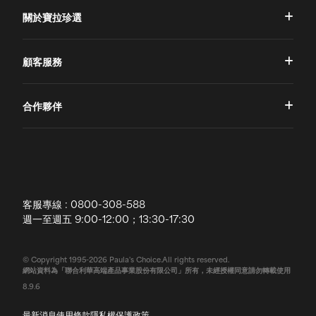
關於寶拉珍選
品牌理念
顧客服務
品牌故事
一對一肌膚諮詢
合作夥伴
專業國際團隊
訂單查詢
授權通路
獨家五大禮遇
訂購須知
全球寶拉
配送說明
客服專線 : 0800-308-588
退換貨政策
週一至週五 9:00-12:00；13:30-17:30
常見問題
© Copyright 1995-2026 Paula's Choice.All rights reserved.
網站資料為「聯合利華高端產品事業股份有限公司」所有，未經授權同意請勿轉載使用
聯絡我們
8.9.6
最新消息
使用條款
隱私權保護政策