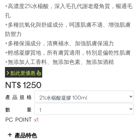
+高濃度2%水楊酸，深入毛孔代謝老廢角質，暢通毛
孔
+多種抗氧化與舒緩成分，呵護肌膚不適、增強肌膚
防禦力
+多種保濕成分，清爽補水、加強肌膚保濕力
+輕感凝膠質地，所有膚質適用，特別是偏乾性肌膚
+無添加人工香料、無添加色素、無添加酒精
點此更優惠
NT$ 1250
產
品
規
格
數
量
PC
POINT
x1
產品特色