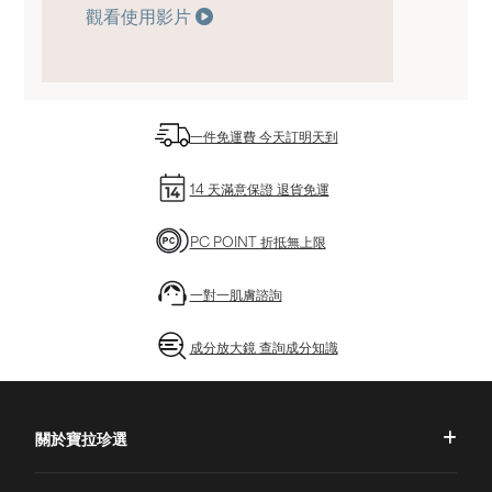
觀看使用影片
一件免運費 今天訂明天到
14 天滿意保證 退貨免運
PC POINT 折抵無上限
一對一肌膚諮詢
成分放大鏡 查詢成分知識
關於寶拉珍選
品牌理念