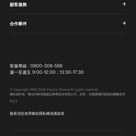
顧客服務
品牌故事
一對一肌膚諮詢
合作夥伴
專業國際團隊
訂單查詢
授權通路
獨家五大禮遇
訂購須知
全球寶拉
配送說明
客服專線 : 0800-308-588
退換貨政策
週一至週五 9:00-12:00；13:30-17:30
常見問題
© Copyright 1995-2026 Paula's Choice.All rights reserved.
網站資料為「聯合利華高端產品事業股份有限公司」所有，未經授權同意請勿轉載使用
聯絡我們
8.9.3
最新消息
使用條款
隱私權保護政策