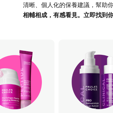
清晰、個人化的保養建議，幫助
相輔相成，有感看見。立即找到