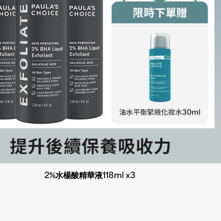
2%水楊酸精華液118ml x3