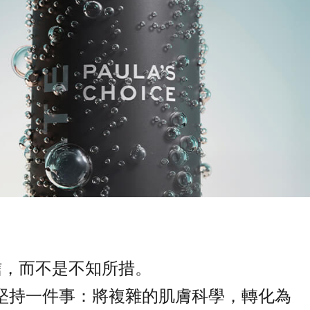
信，而不是不知所措。
e 始終堅持一件事：將複雜的肌膚科學，轉化為